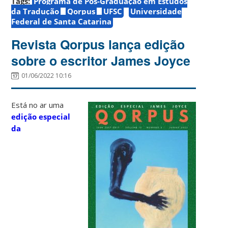
Tags:
Programa de Pós-Graduação em Estudos
da Tradução
Qorpus
UFSC
Universidade
Federal de Santa Catarina
Revista Qorpus lança edição
sobre o escritor James Joyce
01/06/2022 10:16
Está no ar uma
edição especial
da