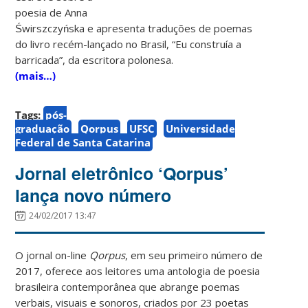
poesia de Anna
Świrszczyńska e apresenta traduções de poemas
do livro recém-lançado no Brasil, “Eu construía a
barricada”, da escritora polonesa.
(mais…)
Tags:
pós-
graduação
Qorpus
UFSC
Universidade
Federal de Santa Catarina
Jornal eletrônico ‘Qorpus’
lança novo número
24/02/2017 13:47
O jornal on-line
Qorpus
, em seu primeiro número de
2017, oferece aos leitores uma antologia de poesia
brasileira contemporânea que abrange poemas
verbais, visuais e sonoros, criados por 23 poetas