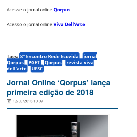
Acesse o jornal online
Qorpus
Acesso o jornal online
Viva Dell’Arte
Tags:
8º Encontro Rede Ecovida
jornal
Qorpus
PGET
Qorpus
revista viva
dell'arte
UFSC
Jornal Online ‘Qorpus’ lança
primeira edição de 2018
12/03/2018 10:09