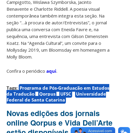
Campigotto, Wislawa Szymborska, Jacinto
Benavente e Charlotte Riddell. A poesia visual
contemporânea também integra esta seção. Na
seção “…à procura de autor/Entrevistas”, o jornal
publica uma conversa com Eneida Favre e, na
sequência, uma entrevista com Gilson Dimenstein
Koatz. Na “Agenda Cultural”, um convite para o
Mollysday 2019, um Bloomsday em homenagem a
Molly Bloom.
Confira o periódico
aqui
.
Tags:
Programa de Pós-Graduação em Estudos
da Tradução
Qorpus
UFSC
Universidade
Federal de Santa Catarina
Novas edições dos jornais
online Qorpus e Vida Dell’Arte
estão disponíveis