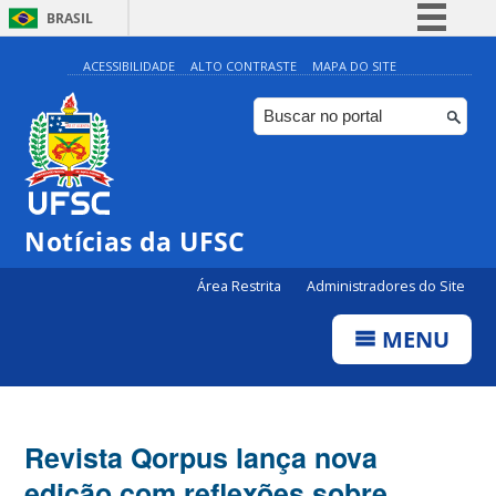
BRASIL
Simplifique!
ACESSIBILIDADE
ALTO CONTRASTE
MAPA DO SITE
Comunica BR
Participe
Acesso à informação
Legislação
Notícias da UFSC
Canais
Área Restrita
Administradores do Site
MENU
Revista Qorpus lança nova
edição com reflexões sobre