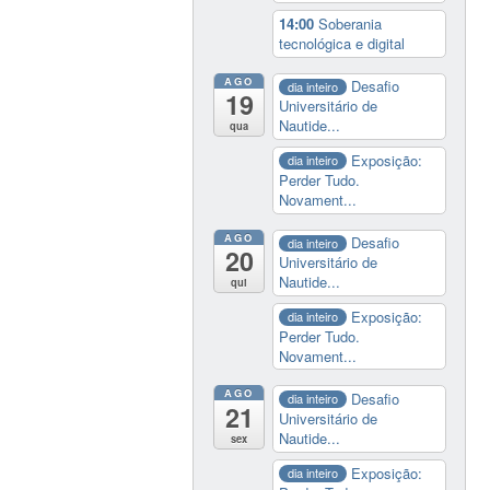
14:00
Soberania
tecnológica e digital
AGO
Desafio
dia inteiro
19
Universitário de
Nautide...
qua
Exposição:
dia inteiro
Perder Tudo.
Novament...
AGO
Desafio
dia inteiro
20
Universitário de
Nautide...
qui
Exposição:
dia inteiro
Perder Tudo.
Novament...
AGO
Desafio
dia inteiro
21
Universitário de
Nautide...
sex
Exposição:
dia inteiro