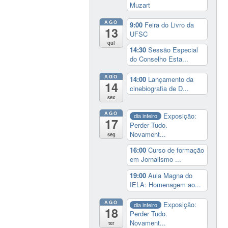
Muzart
AGO
9:00
Feira do Livro da
13
UFSC
qui
14:30
Sessão Especial
do Conselho Esta...
AGO
14:00
Lançamento da
14
cinebiografia de D...
sex
AGO
Exposição:
dia inteiro
17
Perder Tudo.
Novament...
seg
16:00
Curso de formação
em Jornalismo ...
19:00
Aula Magna do
IELA: Homenagem ao...
AGO
Exposição:
dia inteiro
18
Perder Tudo.
Novament...
ter