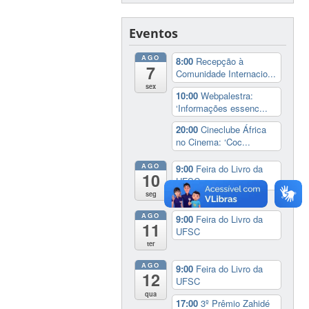
Eventos
AGO
8:00
Recepção à
7
Comunidade Internacio...
sex
10:00
Webpalestra:
‘Informações essenc...
20:00
Cineclube África
no Cinema: ‘Coc...
AGO
9:00
Feira do Livro da
10
UFSC
seg
AGO
9:00
Feira do Livro da
11
UFSC
ter
AGO
9:00
Feira do Livro da
12
UFSC
qua
17:00
3º Prêmio Zahidé