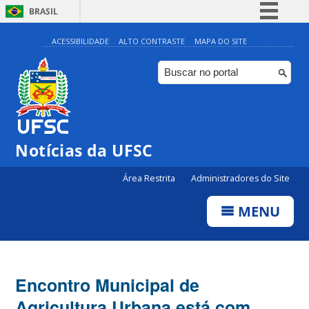
BRASIL
Simplifique!
ACESSIBILIDADE
ALTO CONTRASTE
MAPA DO SITE
Comunica BR
Participe
Acesso à informação
Legislação
Notícias da UFSC
Canais
Área Restrita
Administradores do Site
MENU
Encontro Municipal de
Agricultura Urbana está com