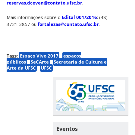
reservas.dceven@contato.ufsc.br
.
Mais informações sobre o
Edital 001/2016
: (48)
3721-3857 ou
fortalezas@contato.ufsc.br
.
Tags:
Espaço Vivo 2017
espaços
públicos
SeCArte
Secretaria de Cultura e
Arte da UFSC
UFSC
Eventos