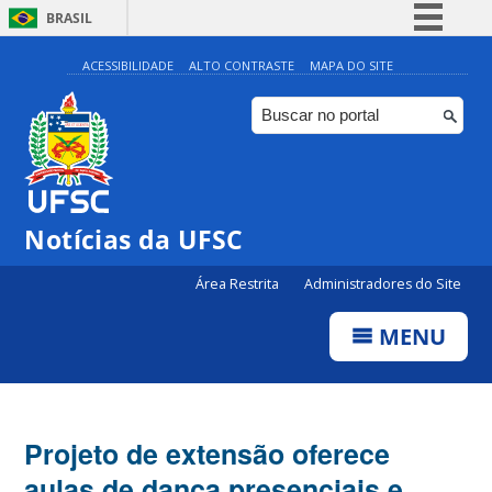
BRASIL
Simplifique!
ACESSIBILIDADE
ALTO CONTRASTE
MAPA DO SITE
Comunica BR
Participe
Acesso à informação
Legislação
Notícias da UFSC
Canais
Área Restrita
Administradores do Site
MENU
Projeto de extensão oferece
aulas de dança presenciais e