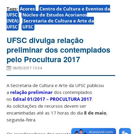
Tags:
Açores
Centro de Cultura e Eventos da
UFSC
Núcleo de Estudos Açorianos
(NEA)
Secretaria de Cultura e Arte da
UFSC
UFSC
UFSC divulga relação
preliminar dos contemplados
pelo Procultura 2017
08/05/2017 13:54
A Secretaria de Cultura e Arte da UFSC publicou
a
relação preliminar
dos contemplados
no
Edital 01/2017 – PROCULTURA 2017
.
As solicitações de recursos devem ser
encaminhadas até as 17 horas do dia
8 de maio
,
segunda-feira.
Os coordenadores dos projetos devem aguardar