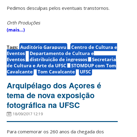
Pedimos desculpas pelos eventuais transtornos.
Orth Produções
(mais…)
Tags:
Auditório Garapuvu
Centro de Cultura e
Eventos
Departamento de Cultura e
Eventos
distribuição de ingressos
Secretaria
de Cultura e Arte da UFSC
STOMDUP com Tom
Cavalcante
Tom Cavalcante
UFSC
Arquipélago dos Açores é
tema de nova exposição
fotográfica na UFSC
18/09/2017 12:19
Para comemorar os 260 anos da chegada dos