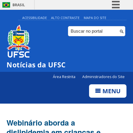
BRASIL
Simplifique!
ACESSIBILIDADE
ALTO CONTRASTE
MAPA DO SITE
Comunica BR
Participe
Acesso à informação
Legislação
Notícias da UFSC
Canais
Área Restrita
Administradores do Site
MENU
Webinário aborda a
dislipidemia em crianças e