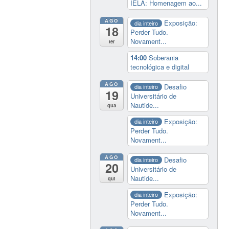
IELA: Homenagem ao...
AGO
Exposição:
dia inteiro
18
Perder Tudo.
Novament...
ter
14:00
Soberania
tecnológica e digital
AGO
Desafio
dia inteiro
19
Universitário de
Nautide...
qua
Exposição:
dia inteiro
Perder Tudo.
Novament...
AGO
Desafio
dia inteiro
20
Universitário de
Nautide...
qui
Exposição:
dia inteiro
Perder Tudo.
Novament...