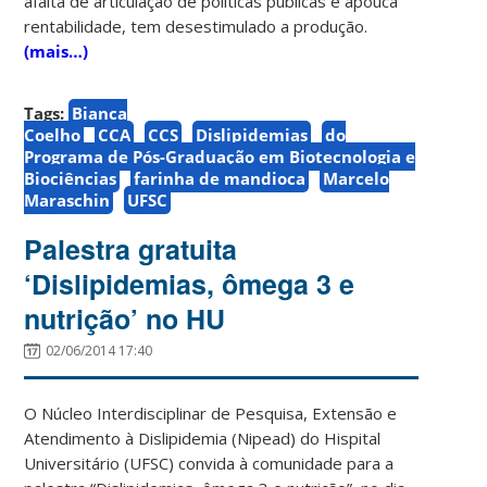
àfalta de articulação de políticas públicas e apouca
rentabilidade, tem desestimulado a produção.
(mais…)
Tags:
Bianca
Coelho
CCA
CCS
Dislipidemias
do
Programa de Pós-Graduação em Biotecnologia e
Biociências
farinha de mandioca
Marcelo
Maraschin
UFSC
Palestra gratuita
‘Dislipidemias, ômega 3 e
nutrição’ no HU
02/06/2014 17:40
O Núcleo Interdisciplinar de Pesquisa, Extensão e
Atendimento à Dislipidemia (Nipead) do Hispital
Universitário (UFSC) convida à comunidade para a