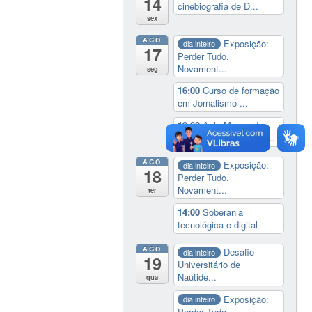
14
cinebiografia de D...
sex
AGO
Exposição:
dia inteiro
17
Perder Tudo.
Novament...
seg
16:00
Curso de formação
em Jornalismo ...
19:00
Aula Magna do
IELA: Homenagem ao...
AGO
Exposição:
dia inteiro
18
Perder Tudo.
Novament...
ter
14:00
Soberania
tecnológica e digital
AGO
Desafio
dia inteiro
19
Universitário de
Nautide...
qua
Exposição:
dia inteiro
Perder Tudo.