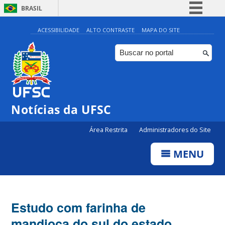
BRASIL
Simplifique!
ACESSIBILIDADE
ALTO CONTRASTE
MAPA DO SITE
Comunica BR
Participe
Acesso à informação
Legislação
Notícias da UFSC
Canais
Área Restrita
Administradores do Site
MENU
Estudo com farinha de
mandioca do sul do estado