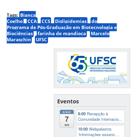
Tags:
Bianca
Coelho
CCA
CCS
Dislipidemias
do
Programa de Pós-Graduação em Biotecnologia e
Biociências
farinha de mandioca
Marcelo
Maraschin
UFSC
Eventos
AGO
8:00
Recepção à
7
Comunidade Internacio...
sex
10:00
Webpalestra:
‘Informações essenc...