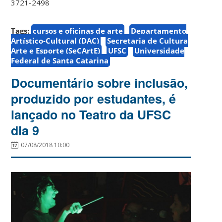
3721-2498
Tags:
cursos e oficinas de arte
Departamento
Artístico-Cultural (DAC)
Secretaria de Cultura
Arte e Esporte (SeCArtE)
UFSC
Universidade
Federal de Santa Catarina
Documentário sobre inclusão,
produzido por estudantes, é
lançado no Teatro da UFSC
dia 9
07/08/2018 10:00