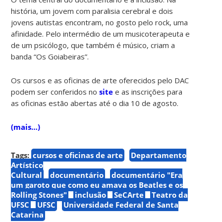
história, um jovem com paralisia cerebral e dois
jovens autistas encontram, no gosto pelo rock, uma
afinidade. Pelo intermédio de um musicoterapeuta e
de um psicólogo, que também é músico, criam a
banda “Os Goiabeiras”.
Os cursos e as oficinas de arte oferecidos pelo DAC
podem ser conferidos no
site
e as inscrições para
as oficinas estão abertas até o dia 10 de agosto.
(mais…)
Tags:
cursos e oficinas de arte
Departamento
Artístico
Cultural
documentário
documentário "Era
um garoto que como eu amava os Beatles e os
Rolling Stones"
inclusão
SeCArte
Teatro da
UFSC
UFSC
Universidade Federal de Santa
Catarina