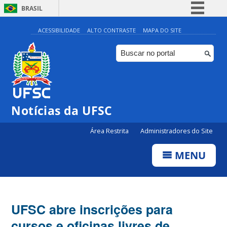
BRASIL
Simplifique!
ACESSIBILIDADE
ALTO CONTRASTE
MAPA DO SITE
Comunica BR
Participe
Acesso à informação
Legislação
Notícias da UFSC
Canais
Área Restrita
Administradores do Site
MENU
UFSC abre inscrições para
cursos e oficinas livres de