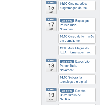
AGO
19:00
Cine paredão:
15
programação de rec...
sáb
AGO
Exposição:
dia inteiro
17
Perder Tudo.
Novament...
seg
16:00
Curso de formação
em Jornalismo ...
19:00
Aula Magna do
IELA: Homenagem ao...
AGO
Exposição:
dia inteiro
18
Perder Tudo.
Novament...
ter
14:00
Soberania
tecnológica e digital
AGO
Desafio
dia inteiro
19
Universitário de
Nautide...
qua