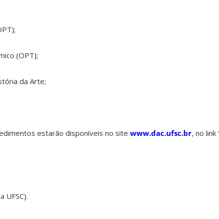
OPT);
mico (OPT);
tória da Arte;
ocedimentos estarão disponíveis no site
www.dac.ufsc.br
, no lin
a UFSC).