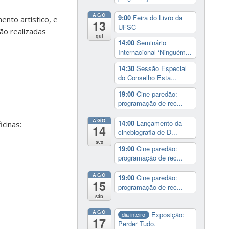
AGO
9:00
Feira do Livro da
ento artístico, e
13
UFSC
ão realizadas
qui
14:00
Seminário
Internacional ‘Ninguém...
14:30
Sessão Especial
do Conselho Esta...
19:00
Cine paredão:
programação de rec...
AGO
14:00
Lançamento da
cinas:
14
cinebiografia de D...
sex
19:00
Cine paredão:
programação de rec...
AGO
19:00
Cine paredão:
15
programação de rec...
sáb
AGO
Exposição:
dia inteiro
17
Perder Tudo.