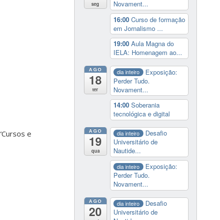
Novament...
seg
16:00
Curso de formação
em Jornalismo ...
19:00
Aula Magna do
IELA: Homenagem ao...
AGO
Exposição:
dia inteiro
18
Perder Tudo.
Novament...
ter
14:00
Soberania
tecnológica e digital
AGO
Desafio
k “Cursos e
dia inteiro
19
Universitário de
Nautide...
qua
Exposição:
dia inteiro
Perder Tudo.
Novament...
AGO
Desafio
dia inteiro
20
Universitário de