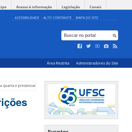
cipe
Acesso à informação
Legislação
Canais
ACESSIBILIDADE
ALTO CONTRASTE
MAPA DO SITE
Área Restrita
Administradores do Site
ta quarta e presenciais seguem até dia 9
rições
Eventos