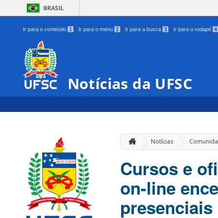
BRASIL
Ir para o conteúdo
1
Ir para o menu
2
Ir para a busca
3
Ir para o rodapé
4
Notícias da UFSC
Notícias
Comunida
Cursos e of
on-line enc
presenciais