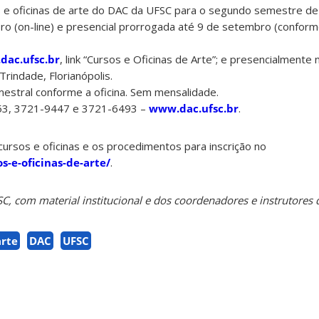
os e oficinas de arte do DAC da UFSC para o segundo semestre de
ro (on-line) e presencial prorrogada até 9 de setembro (confor
ac.ufsc.br
, link “Cursos e Oficinas de Arte”; e presencialment
rindade, Florianópolis.
mestral conforme a oficina. Sem mensalidade.
53, 3721-9447 e 3721-6493 –
www.dac.ufsc.br
.
cursos e oficinas e os procedimentos para inscrição no
os-e-oficinas-de-arte/
.
 com material institucional e dos coordenadores e instrutores d
arte
DAC
UFSC