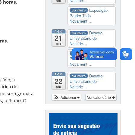
Nautide...
qui
8 horas.
Exposição:
dia inteiro
Perder Tudo.
Novament...
AGO
Desafio
dia inteiro
21
Universitário de
ras.
Nautide...
sex
Exposição:
dia inteiro
Perder Tudo.
Novament...
AGO
Desafio
dia inteiro
22
cário; a
Universitário de
ficina de
Nautide...
sáb
que será gratuita
Adicionar
Ver calendário
s, o Ritmo; O