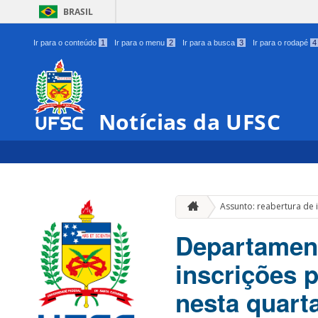
BRASIL
Ir para o conteúdo
1
Ir para o menu
2
Ir para a busca
3
Ir para o rodapé
4
Notícias da UFSC
Assunto: reabertura de 
Departament
inscrições p
nesta quart