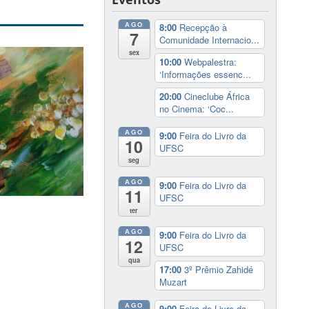
AGO
8:00
Recepção à
7
Comunidade Internacio...
sex
10:00
Webpalestra:
‘Informações essenc...
20:00
Cineclube África
no Cinema: ‘Coc...
AGO
9:00
Feira do Livro da
10
UFSC
seg
AGO
9:00
Feira do Livro da
11
UFSC
ter
AGO
9:00
Feira do Livro da
12
UFSC
qua
17:00
3º Prêmio Zahidé
Muzart
AGO
9:00
Feira do Livro da