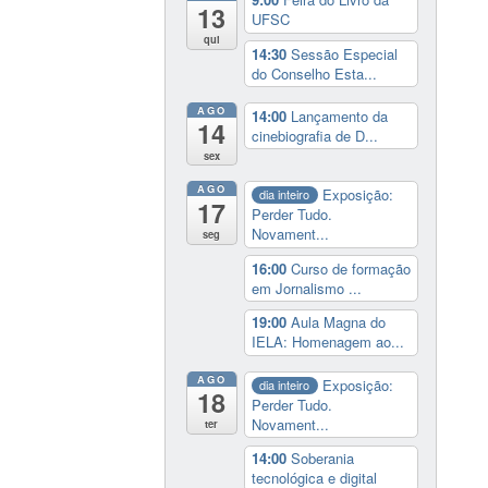
13
UFSC
qui
14:30
Sessão Especial
do Conselho Esta...
AGO
14:00
Lançamento da
14
cinebiografia de D...
sex
AGO
Exposição:
dia inteiro
17
Perder Tudo.
Novament...
seg
16:00
Curso de formação
em Jornalismo ...
19:00
Aula Magna do
IELA: Homenagem ao...
AGO
Exposição:
dia inteiro
18
Perder Tudo.
Novament...
ter
14:00
Soberania
tecnológica e digital