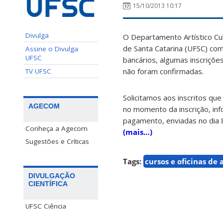
15/10/2013 10:17
Divulga
O Departamento Artístico Cul
de Santa Catarina (UFSC) com
Assine o Divulga
UFSC
bancários, algumas inscriçõe
não foram confirmadas.
TV UFSC
Solicitamos aos inscritos qu
AGECOM
no momento da inscrição, in
pagamento, enviadas no dia 
Conheça a Agecom
(mais…)
Sugestões e Críticas
Tags:
cursos e oficinas de 
DIVULGAÇÃO
CIENTÍFICA
UFSC Ciência