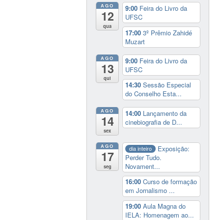
AGO
9:00
Feira do Livro da
12
UFSC
qua
17:00
3º Prêmio Zahidé
Muzart
AGO
9:00
Feira do Livro da
13
UFSC
qui
14:30
Sessão Especial
do Conselho Esta...
AGO
14:00
Lançamento da
14
cinebiografia de D...
sex
AGO
Exposição:
dia inteiro
17
Perder Tudo.
Novament...
seg
16:00
Curso de formação
em Jornalismo ...
19:00
Aula Magna do
IELA: Homenagem ao...