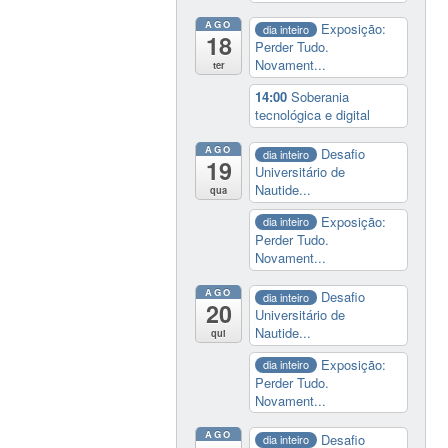
AGO
Exposição:
dia inteiro
18
Perder Tudo.
Novament...
ter
14:00
Soberania
tecnológica e digital
AGO
Desafio
dia inteiro
19
Universitário de
Nautide...
qua
Exposição:
dia inteiro
Perder Tudo.
Novament...
AGO
Desafio
dia inteiro
20
Universitário de
Nautide...
qui
Exposição:
dia inteiro
Perder Tudo.
Novament...
AGO
Desafio
dia inteiro