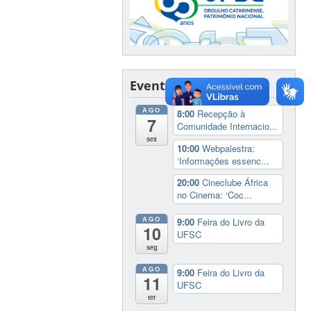
Eventos
AGO
8:00
Recepção à
7
Comunidade Internacio...
sex
10:00
Webpalestra:
‘Informações essenc...
20:00
Cineclube África
no Cinema: ‘Coc...
AGO
9:00
Feira do Livro da
10
UFSC
seg
AGO
9:00
Feira do Livro da
11
UFSC
ter