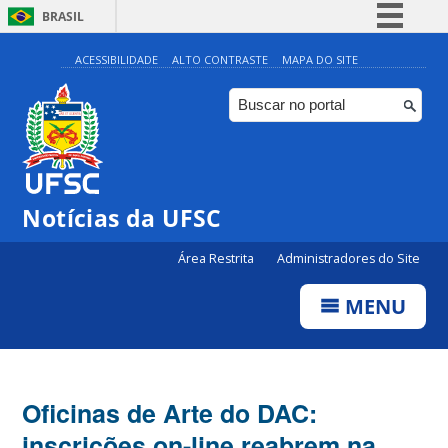
BRASIL
Simplifique!
ACESSIBILIDADE
ALTO CONTRASTE
MAPA DO SITE
Comunica BR
Participe
Acesso à informação
Legislação
Notícias da UFSC
Canais
Área Restrita
Administradores do Site
MENU
Oficinas de Arte do DAC:
inscrições on-line reabrem na