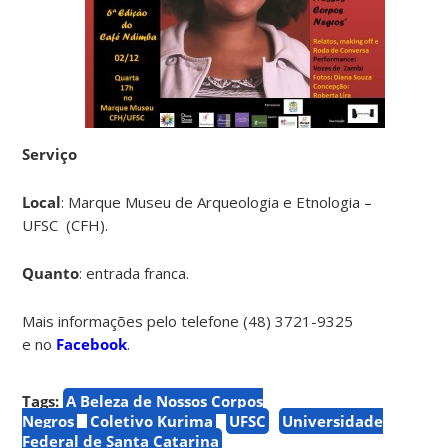
Serviço
Local
: Marque Museu de Arqueologia e Etnologia –
UFSC (CFH).
Quanto
: entrada franca.
Mais informações pelo telefone (48) 3721-9325
e no
Facebook
.
Tags:
A Beleza de Nossos Corpos
Negros
Coletivo Kurima
UFSC
Universidade
Federal de Santa Catarina