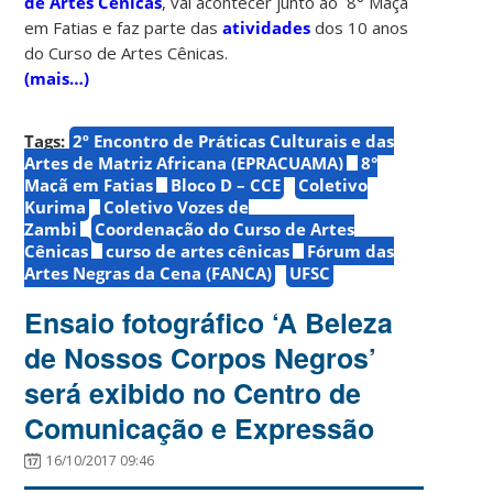
de Artes Cênicas
, vai acontecer junto ao 8° Maçã
em Fatias e faz parte das
atividades
dos 10 anos
do Curso de Artes Cênicas.
(mais…)
Tags:
2º Encontro de Práticas Culturais e das
Artes de Matriz Africana (EPRACUAMA)
8°
Maçã em Fatias
Bloco D – CCE
Coletivo
Kurima
Coletivo Vozes de
Zambi
Coordenação do Curso de Artes
Cênicas
curso de artes cênicas
Fórum das
Artes Negras da Cena (FANCA)
UFSC
Ensaio fotográfico ‘A Beleza
de Nossos Corpos Negros’
será exibido no Centro de
Comunicação e Expressão
16/10/2017 09:46