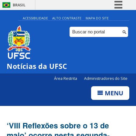
BRASIL
Simplifique!
ACESSIBILIDADE
ALTO CONTRASTE
MAPA DO SITE
Comunica BR
Participe
Acesso à informação
Legislação
Notícias da UFSC
Canais
Área Restrita
Administradores do Site
MENU
‘VIII Reflexões sobre o 13 de
maio’ ocorre nesta segunda-