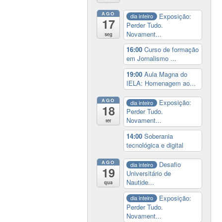
AGO
Exposição:
dia inteiro
17
Perder Tudo.
Novament...
seg
16:00
Curso de formação
em Jornalismo ...
19:00
Aula Magna do
IELA: Homenagem ao...
AGO
Exposição:
dia inteiro
18
Perder Tudo.
Novament...
ter
14:00
Soberania
tecnológica e digital
AGO
Desafio
dia inteiro
19
Universitário de
Nautide...
qua
Exposição:
dia inteiro
Perder Tudo.
Novament...