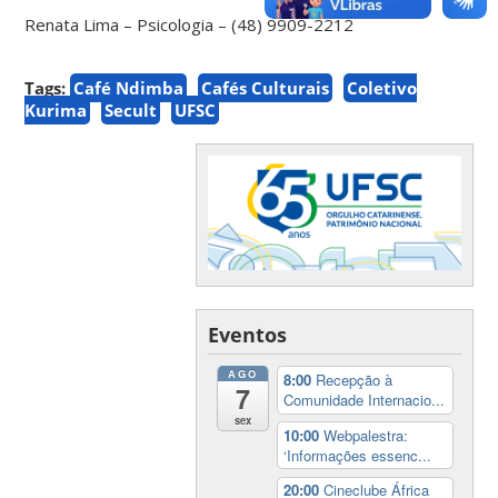
Renata Lima – Psicologia – (48) 9909-2212
Tags:
Café Ndimba
Cafés Culturais
Coletivo
Kurima
Secult
UFSC
Eventos
AGO
8:00
Recepção à
7
Comunidade Internacio...
sex
10:00
Webpalestra:
‘Informações essenc...
20:00
Cineclube África