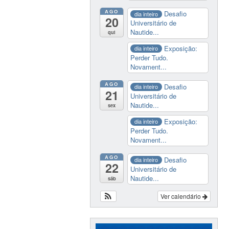
AGO
Desafio
dia inteiro
20
Universitário de
Nautide...
qui
Exposição:
dia inteiro
Perder Tudo.
Novament...
AGO
Desafio
dia inteiro
21
Universitário de
Nautide...
sex
Exposição:
dia inteiro
Perder Tudo.
Novament...
AGO
Desafio
dia inteiro
22
Universitário de
Nautide...
sáb
Ver calendário