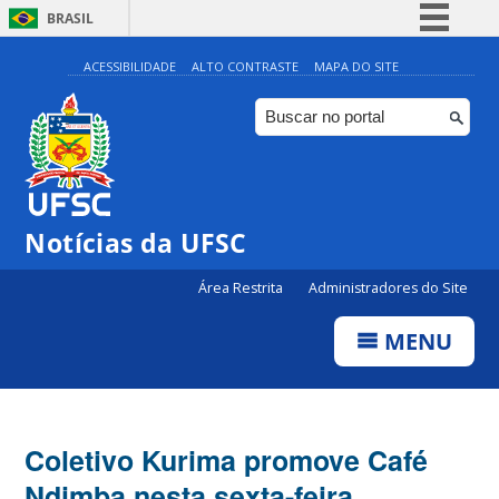
BRASIL
Simplifique!
ACESSIBILIDADE
ALTO CONTRASTE
MAPA DO SITE
Comunica BR
Participe
Acesso à informação
Legislação
Notícias da UFSC
Canais
Área Restrita
Administradores do Site
MENU
Coletivo Kurima promove Café
Ndimba nesta sexta-feira