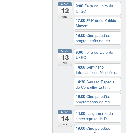
AGO
9:00
Feira do Livro da
12
UFSC
qua
17:00
3º Prêmio Zahidé
Muzart
19:00
Cine paredão:
programação de rec...
AGO
9:00
Feira do Livro da
13
UFSC
qui
14:00
Seminário
Internacional ‘Ninguém...
14:30
Sessão Especial
do Conselho Esta...
19:00
Cine paredão:
programação de rec...
AGO
14:00
Lançamento da
14
cinebiografia de D...
sex
19:00
Cine paredão: