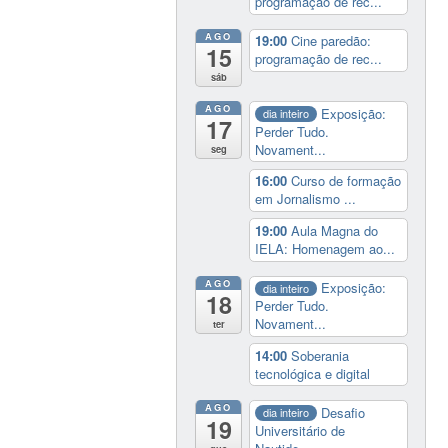
programação de rec...
AGO
19:00
Cine paredão:
15
programação de rec...
sáb
AGO
Exposição:
dia inteiro
17
Perder Tudo.
Novament...
seg
16:00
Curso de formação
em Jornalismo ...
19:00
Aula Magna do
IELA: Homenagem ao...
AGO
Exposição:
dia inteiro
18
Perder Tudo.
Novament...
ter
14:00
Soberania
tecnológica e digital
AGO
Desafio
dia inteiro
19
Universitário de