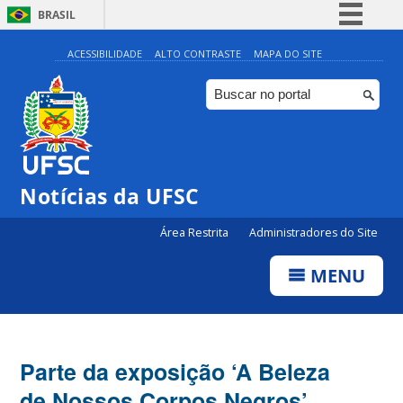
BRASIL
Simplifique!
ACESSIBILIDADE
ALTO CONTRASTE
MAPA DO SITE
Comunica BR
Participe
Acesso à informação
Legislação
Notícias da UFSC
Canais
Área Restrita
Administradores do Site
MENU
Parte da exposição ‘A Beleza
de Nossos Corpos Negros’