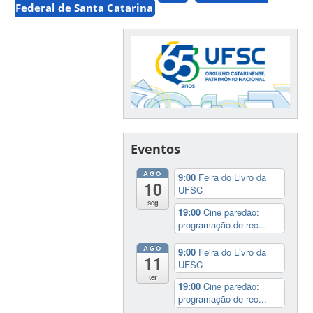
Federal de Santa Catarina
Eventos
AGO
9:00
Feira do Livro da
10
UFSC
seg
19:00
Cine paredão:
programação de rec...
AGO
9:00
Feira do Livro da
11
UFSC
ter
19:00
Cine paredão:
programação de rec...