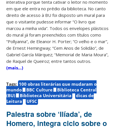
interativa porque tenta cativar o leitor no momento
em que ele entra no prédio da biblioteca. No canto
direito de acesso à BU foi disposto um mural para
que o visitante pudesse informar “O livro que
marcou a minha vida”. Todos os envelopes plásticos
do mural já foram preenchidos com títulos como
“Pollyanna”, de Eleanor H. Porter; “O velho e o mar”,
de Ernest Hemingway; “Cem Anos de Solidão”, de
Gabriel García Márquez; “Memorial de Maria Moura”,
de Raquel de Queiroz; entre tantos outros.
(mais…)
Tags:
100 obras literárias que mudaram o
mundo
BBC Culture
Biblioteca Central
(BU)
Biblioteca Universitária
dicas de
Leitura
UFSC
Palestra sobre ‘Ilíada’, de
Homero, integra ciclo sobre o