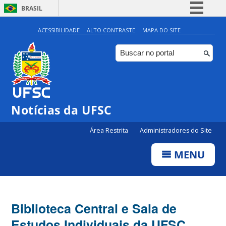
BRASIL
Simplifique!
ACESSIBILIDADE
ALTO CONTRASTE
MAPA DO SITE
Comunica BR
Participe
Acesso à informação
Legislação
Notícias da UFSC
Canais
Área Restrita
Administradores do Site
MENU
Biblioteca Central e Sala de
Estudos Individuais da UFSC