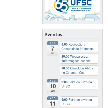
Eventos
AGO
8:00
Recepção à
7
Comunidade Internacio...
sex
10:00
Webpalestra:
‘Informações essenc...
20:00
Cineclube África
no Cinema: ‘Coc...
AGO
9:00
Feira do Livro da
10
UFSC
seg
AGO
9:00
Feira do Livro da
11
UFSC