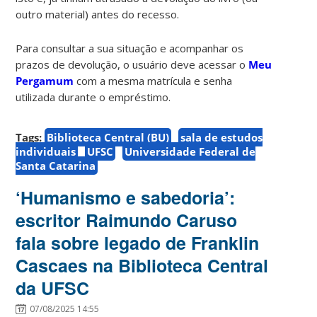
outro material) antes do recesso.
Para consultar a sua situação e acompanhar os
prazos de devolução, o usuário deve acessar o
Meu
Pergamum
com a mesma matrícula e senha
utilizada durante o empréstimo.
Tags:
Biblioteca Central (BU)
sala de estudos
individuais
UFSC
Universidade Federal de
Santa Catarina
‘Humanismo e sabedoria’:
escritor Raimundo Caruso
fala sobre legado de Franklin
Cascaes na Biblioteca Central
da UFSC
07/08/2025 14:55