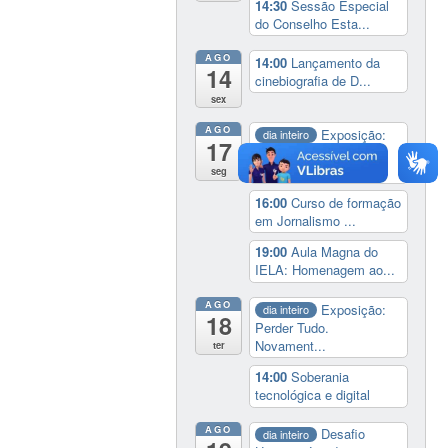
14:30
Sessão Especial
do Conselho Esta...
AGO
14:00
Lançamento da
14
cinebiografia de D...
sex
AGO
Exposição:
dia inteiro
17
Perder Tudo.
Novament...
seg
16:00
Curso de formação
em Jornalismo ...
19:00
Aula Magna do
IELA: Homenagem ao...
AGO
Exposição:
dia inteiro
18
Perder Tudo.
Novament...
ter
14:00
Soberania
tecnológica e digital
AGO
Desafio
dia inteiro