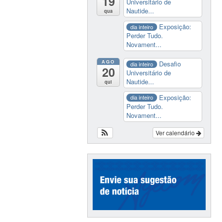
19
Universitário de
Nautide...
qua
Exposição:
dia inteiro
Perder Tudo.
Novament...
AGO
Desafio
dia inteiro
20
Universitário de
Nautide...
qui
Exposição:
dia inteiro
Perder Tudo.
Novament...
Ver calendário