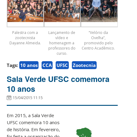
Palestra com a
Lançamento de
“Velório da
zootecnista
vídeo e
Ovelha”,
Dayanne Almeida.
homenagem a
promovido pelo
professores do
Centro Acadêmico.
curso.
Tags:
10 anos
CCA
UFSC
Zootecnia
Sala Verde UFSC comemora
10 anos
15/04/2015 11:15
Em 2015, a Sala Verde
UFSC comemora 10 anos
de história. Em fevereiro,
foi feita a organização do