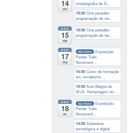
14
cinebiografia de D...
sex
19:00
Cine paredão:
programação de rec...
AGO
19:00
Cine paredão:
15
programação de rec...
sáb
AGO
Exposição:
dia inteiro
17
Perder Tudo.
Novament...
seg
16:00
Curso de formação
em Jornalismo ...
19:00
Aula Magna do
IELA: Homenagem ao...
AGO
Exposição:
dia inteiro
18
Perder Tudo.
Novament...
ter
14:00
Soberania
tecnológica e digital