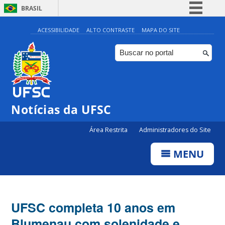
BRASIL
Simplifique!
ACESSIBILIDADE
ALTO CONTRASTE
MAPA DO SITE
Comunica BR
Participe
Acesso à informação
Legislação
Notícias da UFSC
Canais
Área Restrita
Administradores do Site
MENU
UFSC completa 10 anos em
Blumenau com solenidade e