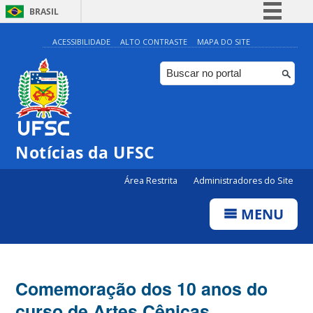
BRASIL
Simplifique!
ACESSIBILIDADE
ALTO CONTRASTE
MAPA DO SITE
Comunica BR
Participe
Acesso à informação
Legislação
Notícias da UFSC
Canais
Área Restrita
Administradores do Site
MENU
Comemoração dos 10 anos do
curso de Artes Cênicas