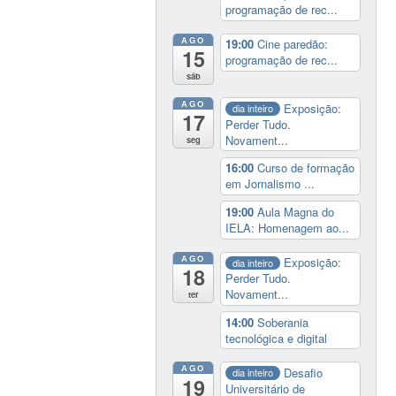
programação de rec...
AGO
19:00
Cine paredão:
15
programação de rec...
sáb
AGO
Exposição:
dia inteiro
17
Perder Tudo.
Novament...
seg
16:00
Curso de formação
em Jornalismo ...
19:00
Aula Magna do
IELA: Homenagem ao...
AGO
Exposição:
dia inteiro
18
Perder Tudo.
Novament...
ter
14:00
Soberania
tecnológica e digital
AGO
Desafio
dia inteiro
19
Universitário de