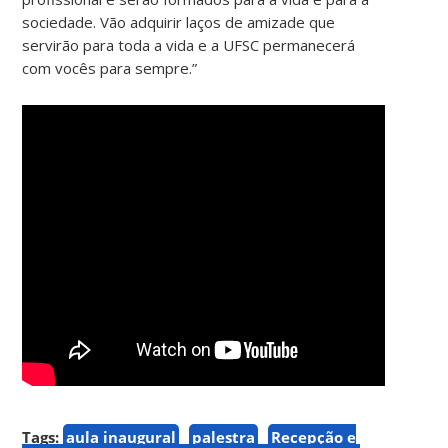
sociedade. Vão adquirir laços de amizade que
servirão para toda a vida e a UFSC permanecerá
com vocês para sempre.”
Tags:
aula inaugural
palestra
Recepção e