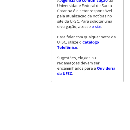
A
Agência de Comunicação
da
Universidade Federal de Santa
Catarina é o setor responsável
pela atualização de notícias no
site da UFSC. Para solicitar uma
divulgação, acesse
o site
.
Para falar com qualquer setor da
UFSC, utilize o
Catálogo
Telefônico
.
Sugestões, elogios ou
reclamações devem ser
encaminhados para a
Ouvidoria
da UFSC
.