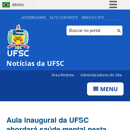
BRASIL
Simplifique!
ACESSIBILIDADE
ALTO CONTRASTE
MAPA DO SITE
Comunica BR
Participe
Acesso à informação
Legislação
Notícias da UFSC
Canais
Área Restrita
Administradores do Site
MENU
Aula inaugural da UFSC
abordará saúde mental nesta