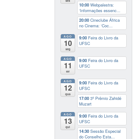
sex
10:00
Webpalestra:
‘Informações essenc...
20:00
Cineclube África
no Cinema: ‘Coc...
AGO
9:00
Feira do Livro da
10
UFSC
seg
AGO
9:00
Feira do Livro da
11
UFSC
ter
AGO
9:00
Feira do Livro da
12
UFSC
qua
17:00
3º Prêmio Zahidé
Muzart
AGO
9:00
Feira do Livro da
13
UFSC
qui
14:30
Sessão Especial
do Conselho Esta...