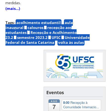
medidas.
(mais…)
Tags:
acolhimento estudantil
aula
inaugural
calouros
recepção aos
estudantes
Recepção e Acolhimento
23.2
semestre 2023.2
UFSC
Universidade
Federal de Santa Catarina
volta às aulas
Eventos
AGO
8:00
Recepção à
7
Comunidade Internacio...