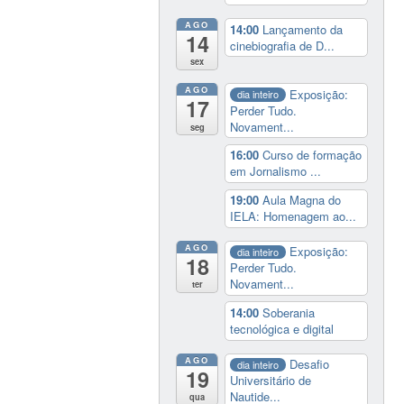
AGO
14:00
Lançamento da
14
cinebiografia de D...
sex
AGO
Exposição:
dia inteiro
17
Perder Tudo.
Novament...
seg
16:00
Curso de formação
em Jornalismo ...
19:00
Aula Magna do
IELA: Homenagem ao...
AGO
Exposição:
dia inteiro
18
Perder Tudo.
Novament...
ter
14:00
Soberania
tecnológica e digital
AGO
Desafio
dia inteiro
19
Universitário de
Nautide...
qua