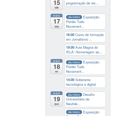
15
programação de rec...
sáb
AGO
Exposição:
dia inteiro
17
Perder Tudo.
Novament...
seg
16:00
Curso de formação
em Jornalismo ...
19:00
Aula Magna do
IELA: Homenagem ao...
AGO
Exposição:
dia inteiro
18
Perder Tudo.
Novament...
ter
14:00
Soberania
tecnológica e digital
AGO
Desafio
dia inteiro
19
Universitário de
Nautide...
qua
Exposição:
dia inteiro