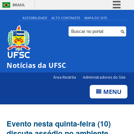
BRASIL
Simplifique!
ACESSIBILIDADE
ALTO CONTRASTE
MAPA DO SITE
Comunica BR
Participe
Acesso à informação
Legislação
Notícias da UFSC
Canais
Área Restrita
Administradores do Site
MENU
Evento nesta quinta-feira (10)
discute assédio no ambiente