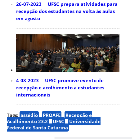
26-07-2023 UFSC prepara atividades para
recepção dos estudantes na volta às aulas
em agosto
4-08-2023 UFSC promove evento de
recepção e acolhimento a estudantes
internacionais
Tags:
assédio
PROAFE
Recepção e
Acolhimento 23.2
UFSC
Universidade
Federal de Santa Catarina