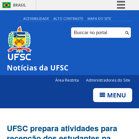
BRASIL
Simplifique!
ACESSIBILIDADE
ALTO CONTRASTE
MAPA DO SITE
Comunica BR
Participe
Acesso à informação
Legislação
Notícias da UFSC
Canais
Área Restrita
Administradores do Site
MENU
UFSC prepara atividades para
recepção dos estudantes na