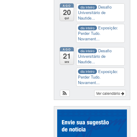
AGO
Desafio
dia inteiro
20
Universitário de
Nautide...
qui
Exposição:
dia inteiro
Perder Tudo.
Novament...
AGO
Desafio
dia inteiro
21
Universitário de
Nautide...
sex
Exposição:
dia inteiro
Perder Tudo.
Novament...
Ver calendário