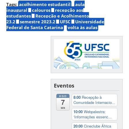
Tags:
acolhimento estudantil
aula
inaugural
calouros
recepção aos
estudantes
Recepção e Acolhimento
23.2
semestre 2023.2
UFSC
Universidade
Federal de Santa Catarina
volta às aulas
Eventos
AGO
8:00
Recepção à
7
Comunidade Internacio...
sex
10:00
Webpalestra:
‘Informações essenc...
20:00
Cineclube África