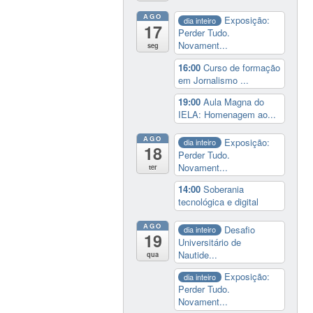
AGO
Exposição:
dia inteiro
17
Perder Tudo.
Novament...
seg
16:00
Curso de formação
em Jornalismo ...
19:00
Aula Magna do
IELA: Homenagem ao...
AGO
Exposição:
dia inteiro
18
Perder Tudo.
Novament...
ter
14:00
Soberania
tecnológica e digital
AGO
Desafio
dia inteiro
19
Universitário de
Nautide...
qua
Exposição:
dia inteiro
Perder Tudo.
Novament...