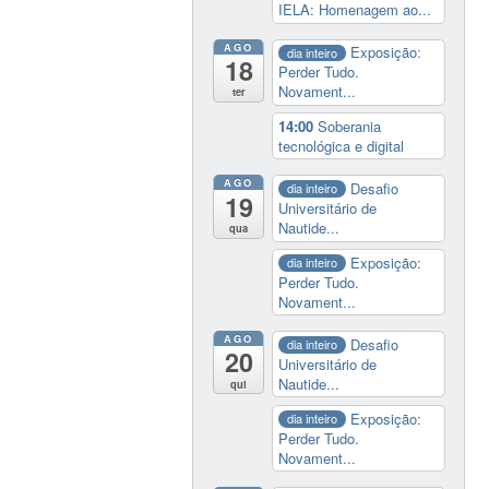
IELA: Homenagem ao...
AGO
Exposição:
dia inteiro
18
Perder Tudo.
Novament...
ter
14:00
Soberania
tecnológica e digital
AGO
Desafio
dia inteiro
19
Universitário de
Nautide...
qua
Exposição:
dia inteiro
Perder Tudo.
Novament...
AGO
Desafio
dia inteiro
20
Universitário de
Nautide...
qui
Exposição:
dia inteiro
Perder Tudo.
Novament...