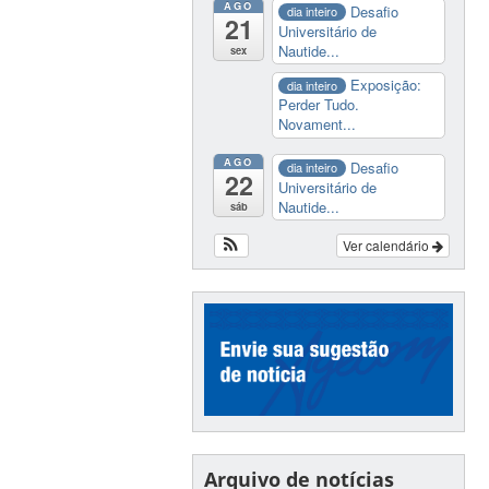
AGO
Desafio
dia inteiro
21
Universitário de
Nautide...
sex
Exposição:
dia inteiro
Perder Tudo.
Novament...
AGO
Desafio
dia inteiro
22
Universitário de
Nautide...
sáb
Ver calendário
Arquivo de notícias