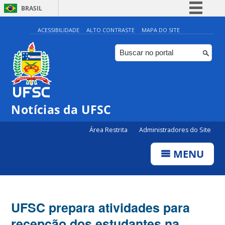
BRASIL
Simplifique!
ACESSIBILIDADE
ALTO CONTRASTE
MAPA DO SITE
Comunica BR
Participe
Acesso à informação
Legislação
Notícias da UFSC
Canais
Área Restrita
Administradores do Site
MENU
UFSC prepara atividades para
recepção dos estudantes na