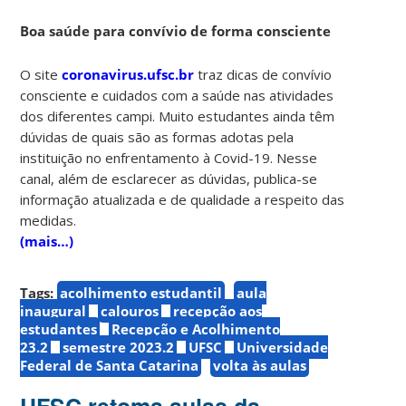
Boa saúde para convívio de forma consciente
O site
coronavirus.ufsc.br
traz dicas de convívio
consciente e cuidados com a saúde nas atividades
dos diferentes campi. Muito estudantes ainda têm
dúvidas de quais são as formas adotas pela
instituição no enfrentamento à Covid-19. Nesse
canal, além de esclarecer as dúvidas, publica-se
informação atualizada e de qualidade a respeito das
medidas.
(mais…)
Tags:
acolhimento estudantil
aula
inaugural
calouros
recepção aos
estudantes
Recepção e Acolhimento
23.2
semestre 2023.2
UFSC
Universidade
Federal de Santa Catarina
volta às aulas
UFSC retoma aulas da