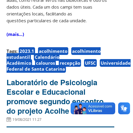
dados úteis. Cada um dos campi tem suas
orientações locais, facilitando as
questões particulares de cada unidade.
(mais…)
Tags:
2023.1
acolhimento
acolhimento
estudantil
Calendário
Acadêmico
calouros
recepção
UFSC
Universidade
Federal de Santa Catarina
Laboratório de Psicologia
Escolar e Educacional
promove segundo encontro
do projeto Acolhe CED
19/08/2021 11:27