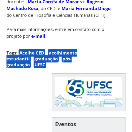
docentes:
Marta Corrêa de Moraes
e
Rogério
Machado Rosa
, do CED; e
Maria Fernanda Diogo
,
do Centro de Filosofia e Ciências Humanas (CFH).
Para mais informações, entre em contato com o
projeto por
e-mail
.
Tags:
Acolhe CED
acolhimento
estudantil
graduação
pós-
graduação
UFSC
Eventos