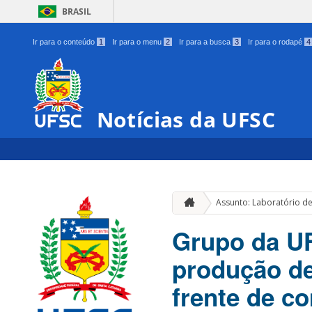
BRASIL
Ir para o conteúdo
1
Ir para o menu
2
Ir para a busca
3
Ir para o rodapé
4
Notícias da UFSC
Assunto: Laboratório d
Grupo da UF
produção de
frente de c