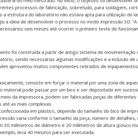
colateral do meu mestrado. No início, o objetivo foi desenvolver
erentes processos de fabricação, sobretudo, para soldagem, cor
o a estrutura do laboratório não estava apta para utilização do l
giu a ideia de desenvolver o processo no modo impressão 3D. “A 
necessários seis meses até ocorrer o primeiro teste de funcion
nto foi construída a partir de antigo sistema de movimentação 
ório, sendo necessárias algumas modificações e a inclusão de u
mbém aproveitou muitos componentes retirados de equipamentos 
sicamente, consiste em forçar o material por uma zona de aque
, o material pode passar por um bico e ser depositado em suces
 meio da impressora, podem ser fabricadas peças de diferentes
s até as mais complexas.
confeccionada em plástico, depende do tamanho do bico de impre
ressão varia conforme o tamanho da peça, número de detalhes, m
m 30 milímetros de diâmetro e 20 milímetros de altura (pouco m
xemplo, leva 40 minutos para ser executada.