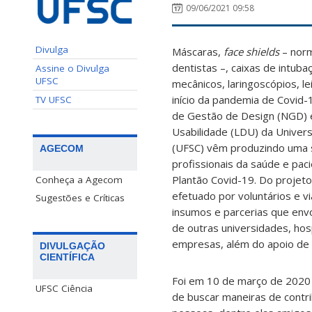
09/06/2021 09:58
Divulga
Máscaras,
face shields
– norm
dentistas –, caixas de intuba
Assine o Divulga
UFSC
mecânicos, laringoscópios, le
início da pandemia de Covid-
TV UFSC
de Gestão de Design (NGD) e
Usabilidade (LDU) da Univers
(UFSC) vêm produzindo uma 
AGECOM
profissionais da saúde e pa
Plantão Covid-19. Do projeto 
Conheça a Agecom
efetuado por voluntários e v
Sugestões e Críticas
insumos e parcerias que env
de outras universidades, hospi
empresas, além do apoio de 
DIVULGAÇÃO
CIENTÍFICA
Foi em 10 de março de 2020 
UFSC Ciência
de buscar maneiras de cont