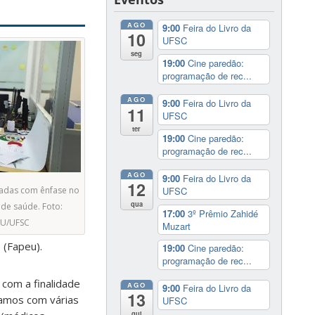
AGO
9:00
Feira do Livro da
10
UFSC
seg
19:00
Cine paredão:
programação de rec...
AGO
9:00
Feira do Livro da
11
UFSC
ter
19:00
Cine paredão:
programação de rec...
AGO
9:00
Feira do Livro da
12
UFSC
adas com ênfase no
qua
e de saúde. Foto:
17:00
3º Prêmio Zahidé
DU/UFSC
Muzart
 (Fapeu).
19:00
Cine paredão:
programação de rec...
com a finalidade
AGO
9:00
Feira do Livro da
13
samos com várias
UFSC
qui