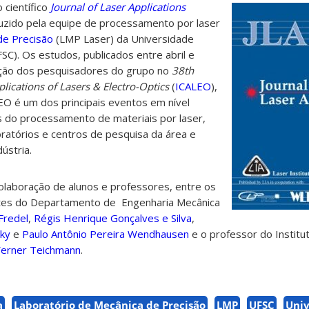
o científico
Journal of Laser Applications
duzido pela equipe de processamento por laser
de Precisão
(LMP Laser) da Universidade
SC). Os estudos, publicados entre abril e
ação dos pesquisadores do grupo no
38th
lications of Lasers & Electro-Optics
(
ICALEO
),
O é um dos principais eventos em nível
s do processamento de materiais por laser,
oratórios e centros de pesquisa da área e
ústria.
olaboração de alunos e professores, entre os
tes do Departamento de Engenharia Mecânica
Fredel
,
Régis Henrique Gonçalves e Silva
,
sky
e
Paulo Antônio Pereira Wendhausen
e o professor do Institu
erner Teichmann
.
a
Laboratório de Mecânica de Precisão
LMP
UFSC
Univ