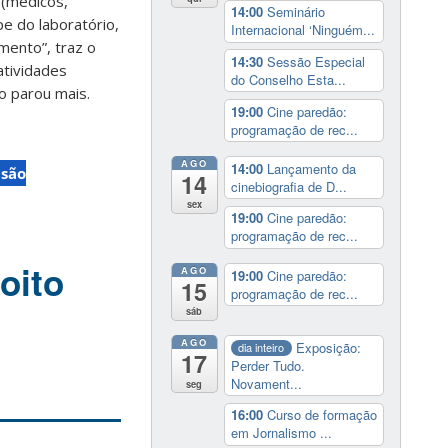
 (médicos,
14:00
Seminário
pe do laboratório,
Internacional ‘Ninguém...
mento”, traz o
14:30
Sessão Especial
atividades
do Conselho Esta...
ão parou mais.
19:00
Cine paredão:
programação de rec...
AGO
14:00
Lançamento da
nsão
14
cinebiografia de D...
sex
19:00
Cine paredão:
programação de rec...
 oito
AGO
19:00
Cine paredão:
15
programação de rec...
sáb
AGO
Exposição:
dia inteiro
17
Perder Tudo.
Novament...
seg
16:00
Curso de formação
em Jornalismo ...