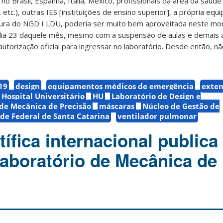
o Brasil, Espanha, Itália, México, profissionais da área da saúde
etc.), outras IES [instituições de ensino superior], a própria equi
ura do NGD I LDU, poderia ser muito bem aproveitada neste mo
o dia 23 daquele mês, mesmo com a suspensão de aulas e demais 
utorização oficial para ingressar no laboratório. Desde então, n
19
design
equipamentos médicos de emergência
exte
Hospital Universitário
HU
Laboratório de Design e
 de Mecânica de Precisão
máscaras
Núcleo de Gestão de
de Federal de Santa Catarina
ventilador pulmonar
tífica internacional publica
Laboratório de Mecânica de