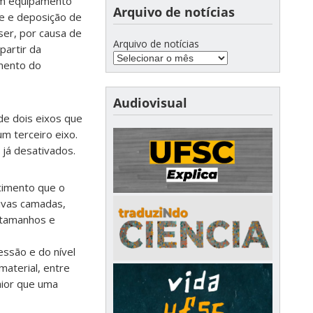
 um equipamento
Arquivo de notícias
te e deposição de
aser, por causa de
Arquivo de notícias
partir da
amento do
Audiovisual
de dois eixos que
m terceiro eixo.
já desativados.
cimento que o
sivas camadas,
 tamanhos e
ssão e do nível
aterial, entre
aior que uma