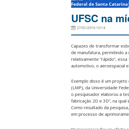
Federal de Santa Catarina
UFSC na míd
27/01/2016 10:14
Capazes de transformar esbo
de manufatura, permitindo a 
relativamente “rápido”, essa
automotivo, o aeroespacial e
Exemplo disso é um projeto d
(LMP), da Universidade Feder
o pesquisador elaborou a te
fabricação 2D e 3D”, na qual
Como resultado da pesquisa,
em processo de aprimorame