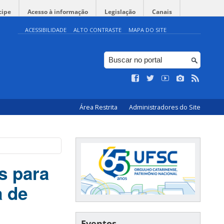
cipe
Acesso à informação
Legislação
Canais
ACESSIBILIDADE
ALTO CONTRASTE
MAPA DO SITE
Área Restrita
Administradores do Site
s para
a de
Eventos