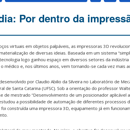
ia: Por dentro da impress
ços virtuais em objetos palpáveis, as impressoras 3D revoluci
materialização de diversas ideias. Baseada em um sistema “simp
 tecnologia logo ganhou espaço em diversos setores da indústri
 o médico e, nos últimos anos, vem tornando-se cada vez mais ac
esenvolvido por Claudio Abilio da Silveira no Laboratório de Mec
al de Santa Catarina (UFSC). Sob a orientação do professor Walt
se de mestrado “Desenvolvimento de um posicionador aplicável 
 estudou a possibilidade de automação de diferentes processos d
 foi construída uma impressora 3D, equipamento já em funcion
nto.