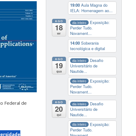
19:00
Aula Magna do
IELA: Homenagem ao...
AGO
Exposição:
dia inteiro
18
Perder Tudo.
Novament...
ter
14:00
Soberania
tecnológica e digital
AGO
Desafio
dia inteiro
19
Universitário de
Nautide...
qua
Exposição:
dia inteiro
Perder Tudo.
Novament...
to Federal de
AGO
Desafio
dia inteiro
20
Universitário de
Nautide...
qui
Exposição:
dia inteiro
Perder Tudo.
ersidade
Novament...