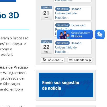
AGO
Desafio
dia inteiro
21
ão 3D
Universitário de
Nautide...
sex
Exposição:
dia inteiro
Perder Tudo.
Novament...
onaram o processo
AGO
Desafio
dia inteiro
les” de operar e
22
Universitário de
a como o
Nautide...
sáb
essível.
Adicionar
Ver calendário
ânica de Precisão
er Weingaertner,
a processos de
e fabricação.
amento, embora