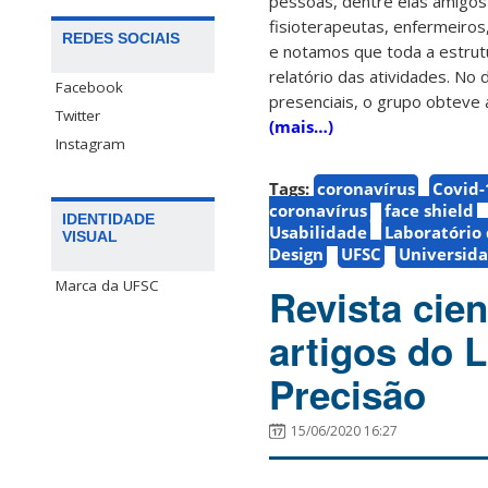
pessoas, dentre elas amigos n
fisioterapeutas, enfermeiros, 
REDES SOCIAIS
e notamos que toda a estrut
relatório das atividades. N
Facebook
presenciais, o grupo obteve a
Twitter
(mais…)
Instagram
Tags:
coronavírus
Covid-
coronavírus
face shield
IDENTIDADE
Usabilidade
Laboratório
VISUAL
Design
UFSC
Universida
Marca da UFSC
Revista cien
artigos do 
Precisão
15/06/2020 16:27