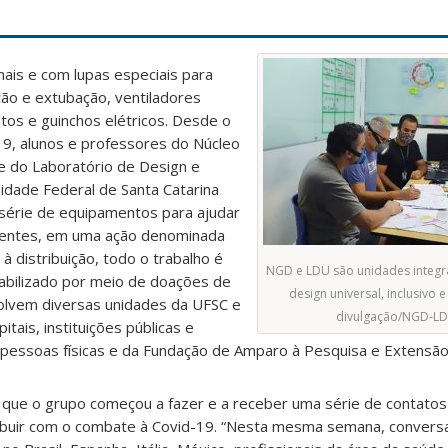
ais e com lupas especiais para
ção e extubação, ventiladores
itos e guinchos elétricos. Desde o
19, alunos e professores do Núcleo
 do Laboratório de Design e
idade Federal de Santa Catarina
série de equipamentos para ajudar
cientes, em uma ação denominada
à distribuição, todo o trabalho é
NGD e LDU são unidades integr
iabilizado por meio de doações de
design universal, inclusivo 
olvem diversas unidades da UFSC e
divulgação/NGD-L
tais, instituições públicas e
pessoas físicas e da Fundação de Amparo à Pesquisa e Extensão
que o grupo começou a fazer e a receber uma série de contatos 
ribuir com o combate à Covid-19. “Nesta mesma semana, conver