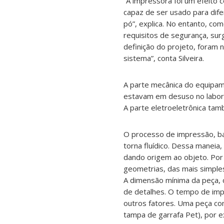
“A impressora foi um efeito 
capaz de ser usado para dif
pó”, explica. No entanto, com
requisitos de segurança, sur
definição do projeto, foram 
sistema”, conta Silveira.
A parte mecânica do equipame
estavam em desuso no laborat
A parte eletroeletrônica ta
O processo de impressão, ba
torna fluídico. Dessa maneia
dando origem ao objeto. Por
geometrias, das mais simple
A dimensão mínima da peça, 
de detalhes. O tempo de imp
outros fatores. Uma peça co
tampa de garrafa Pet), por e