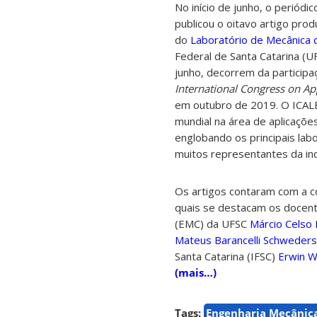
No início de junho, o periódic
publicou o oitavo artigo pro
do
Laboratório de Mecânica 
Federal de Santa Catarina (UF
junho, decorrem da particip
International Congress on App
em outubro de 2019. O ICALE
mundial na área de aplicaçõe
englobando os principais lab
muitos representantes da ind
Os artigos contaram com a c
quais se destacam os docen
(EMC) da UFSC
Márcio Celso 
Mateus Barancelli Schweder
Santa Catarina (IFSC)
Erwin W
(mais…)
Tags:
Engenharia Mecânic