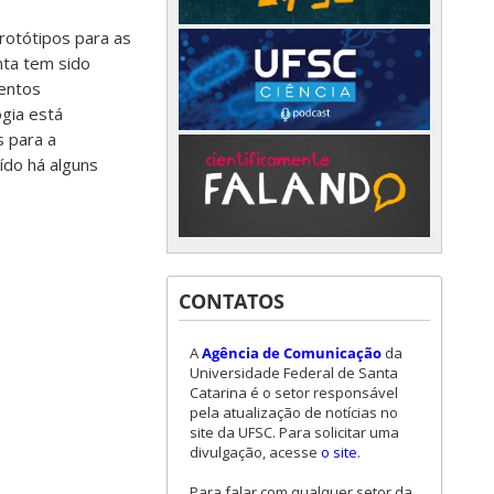
protótipos para as
nta tem sido
entos
gia está
s para a
ído há alguns
CONTATOS
A
Agência de Comunicação
da
Universidade Federal de Santa
Catarina é o setor responsável
pela atualização de notícias no
site da UFSC. Para solicitar uma
divulgação, acesse
o site
.
Para falar com qualquer setor da