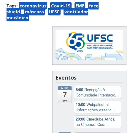
Tags:
coronavírus
Covid-19
EME
face
shield
máscara
UFSC
ventilador
mecânico
Eventos
AGO
8:00
Recepção à
7
Comunidade Internacio...
sex
10:00
Webpalestra:
‘Informações essenc...
20:00
Cineclube África
no Cinema: ‘Coc...