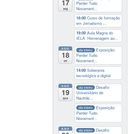
17
Perder Tudo.
Novament...
seg
16:00
Curso de formação
em Jornalismo ...
19:00
Aula Magna do
IELA: Homenagem ao...
AGO
Exposição:
dia inteiro
18
Perder Tudo.
Novament...
ter
14:00
Soberania
tecnológica e digital
AGO
Desafio
dia inteiro
19
Universitário de
Nautide...
qua
Exposição:
dia inteiro
Perder Tudo.
Novament...
AGO
Desafio
dia inteiro