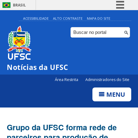
BRASIL
Simplifique!
ACESSIBILIDADE
ALTO CONTRASTE
MAPA DO SITE
Comunica BR
Participe
Acesso à informação
Legislação
Notícias da UFSC
Canais
Área Restrita
Administradores do Site
MENU
Grupo da UFSC forma rede de
parceiros para produção de