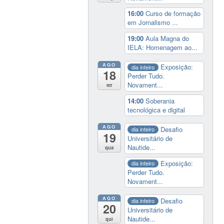
16:00
Curso de formação
em Jornalismo ...
19:00
Aula Magna do
IELA: Homenagem ao...
AGO
Exposição:
dia inteiro
18
Perder Tudo.
Novament...
ter
14:00
Soberania
tecnológica e digital
AGO
Desafio
dia inteiro
19
Universitário de
Nautide...
qua
Exposição:
dia inteiro
Perder Tudo.
Novament...
AGO
Desafio
dia inteiro
20
Universitário de
Nautide...
qui