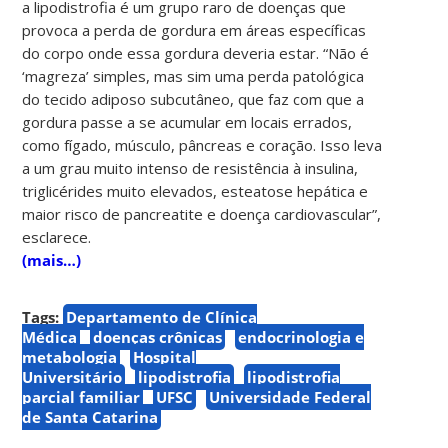
a lipodistrofia é um grupo raro de doenças que
provoca a perda de gordura em áreas específicas
do corpo onde essa gordura deveria estar. “Não é
‘magreza’ simples, mas sim uma perda patológica
do tecido adiposo subcutâneo, que faz com que a
gordura passe a se acumular em locais errados,
como fígado, músculo, pâncreas e coração. Isso leva
a um grau muito intenso de resistência à insulina,
triglicérides muito elevados, esteatose hepática e
maior risco de pancreatite e doença cardiovascular”,
esclarece.
(mais…)
Tags:
Departamento de Clínica
Médica
doenças crônicas
endocrinologia e
metabologia
Hospital
Universitário
lipodistrofia
lipodistrofia
parcial familiar
UFSC
Universidade Federal
de Santa Catarina