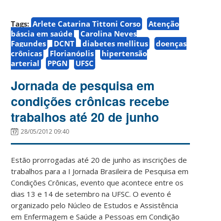
Tags:
Arlete Catarina Tittoni Corso
Atenção
báscia em saúde
Carolina Neves
Fagundes
DCNT
diabetes mellitus
doenças
crônicas
Florianóplis
hipertensão
arterial
PPGN
UFSC
Jornada de pesquisa em
condições crônicas recebe
trabalhos até 20 de junho
28/05/2012 09:40
Estão prorrogadas até 20 de junho as inscrições de
trabalhos para a I Jornada Brasileira de Pesquisa em
Condições Crônicas, evento que acontece entre os
dias 13 e 14 de setembro na UFSC. O evento é
organizado pelo Núcleo de Estudos e Assistência
em Enfermagem e Saúde a Pessoas em Condição