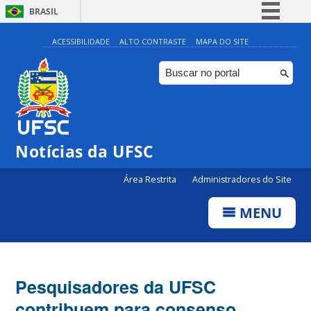
BRASIL
Simplifique!
ACESSIBILIDADE
ALTO CONTRASTE
MAPA DO SITE
Comunica BR
Participe
Acesso à informação
Legislação
Notícias da UFSC
Canais
Área Restrita
Administradores do Site
MENU
Pesquisadores da UFSC
contribuem para consenso