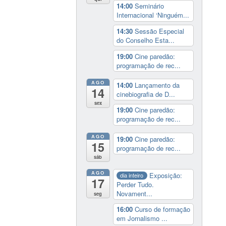
14:00
Seminário
Internacional ‘Ninguém...
14:30
Sessão Especial
do Conselho Esta...
19:00
Cine paredão:
programação de rec...
AGO
14:00
Lançamento da
14
cinebiografia de D...
sex
19:00
Cine paredão:
programação de rec...
AGO
19:00
Cine paredão:
15
programação de rec...
sáb
AGO
Exposição:
dia inteiro
17
Perder Tudo.
Novament...
seg
16:00
Curso de formação
em Jornalismo ...