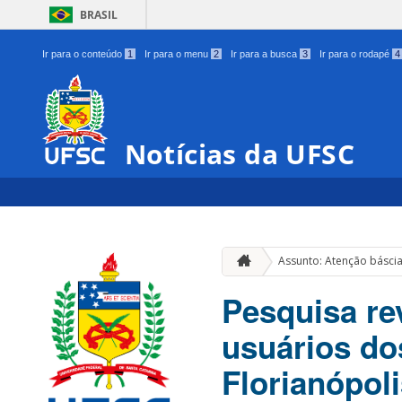
BRASIL
Ir para o conteúdo
1
Ir para o menu
2
Ir para a busca
3
Ir para o rodapé
4
Notícias da UFSC
Assunto: Atenção básci
Pesquisa re
usuários do
Florianópol