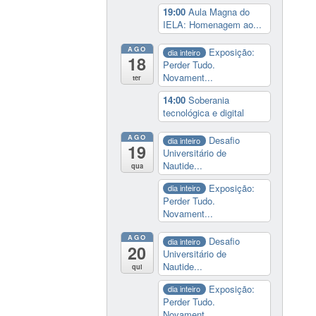
19:00
Aula Magna do
IELA: Homenagem ao...
AGO
Exposição:
dia inteiro
18
Perder Tudo.
Novament...
ter
14:00
Soberania
tecnológica e digital
AGO
Desafio
dia inteiro
19
Universitário de
Nautide...
qua
Exposição:
dia inteiro
Perder Tudo.
Novament...
AGO
Desafio
dia inteiro
20
Universitário de
Nautide...
qui
Exposição:
dia inteiro
Perder Tudo.
Novament...