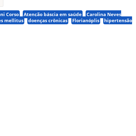
oni Corso
Atenção báscia em saúde
Carolina Neves
s mellitus
doenças crônicas
Florianóplis
hipertensão