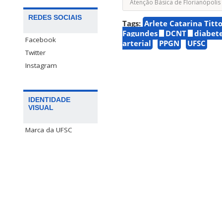
Atenção Básica de Florianópolis
REDES SOCIAIS
Tags:
Arlete Catarina Titt
Fagundes
DCNT
diabete
Facebook
arterial
PPGN
UFSC
Twitter
Instagram
IDENTIDADE
VISUAL
Marca da UFSC