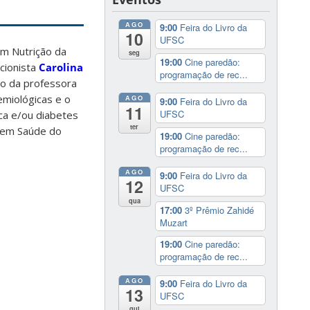
AGO
9:00
Feira do Livro da
10
UFSC
m Nutrição da
seg
19:00
Cine paredão:
cionista
Carolina
programação de rec...
ão da professora
demiológicas e o
AGO
9:00
Feira do Livro da
11
UFSC
ica e/ou diabetes
ter
a em Saúde do
19:00
Cine paredão:
programação de rec...
AGO
9:00
Feira do Livro da
12
UFSC
qua
17:00
3º Prêmio Zahidé
Muzart
19:00
Cine paredão:
programação de rec...
AGO
9:00
Feira do Livro da
13
UFSC
qui