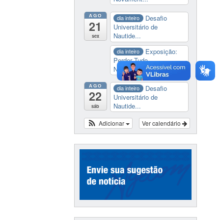
AGO
Desafio
dia inteiro
21
Universitário de
Nautide...
sex
Exposição:
dia inteiro
Perder Tudo.
Novament...
AGO
Desafio
dia inteiro
22
Universitário de
Nautide...
sáb
Adicionar
Ver calendário