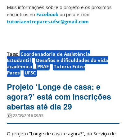
Mais informações sobre o projeto e os próximos
encontros no
Facebook
ou pelo e-mail
tutoriaentrepares.ufsc@gmail.com
Tags:
Coordenadoria de Assistência
Estudantil
Desafios e dificuldades da vida
acadêmica
PRAE
Tutoria Entre
Pares
UFSC
Projeto ‘Longe de casa: e
agora?’ está com inscrições
abertas até dia 29
22/03/2016 09:55
O projeto “Longe de casa: e agora?”, do Serviço de