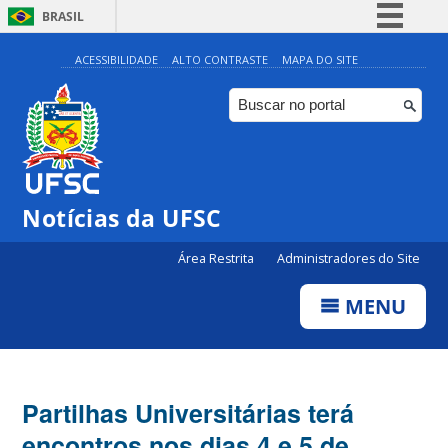
BRASIL
Simplifique!
ACESSIBILIDADE
ALTO CONTRASTE
MAPA DO SITE
Comunica BR
Participe
Acesso à informação
Legislação
Notícias da UFSC
Canais
Área Restrita
Administradores do Site
MENU
Partilhas Universitárias terá
encontros nos dias 4 e 5 de