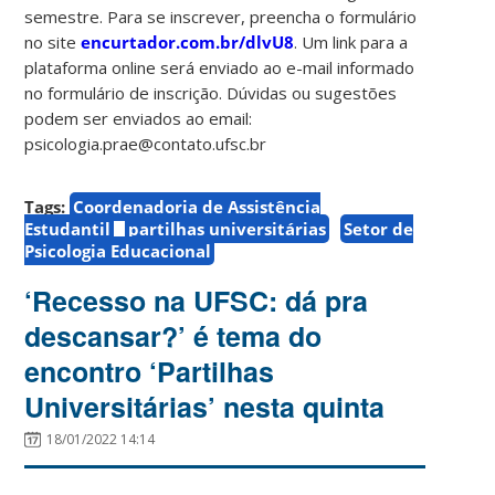
semestre. Para se inscrever, preencha o formulário
no site
encurtador.com.br/dlvU8
. Um link para a
plataforma online será enviado ao e-mail informado
no formulário de inscrição. Dúvidas ou sugestões
podem ser enviados ao email:
psicologia.prae@contato.ufsc.br
Tags:
Coordenadoria de Assistência
Estudantil
partilhas universitárias
Setor de
Psicologia Educacional
‘Recesso na UFSC: dá pra
descansar?’ é tema do
encontro ‘Partilhas
Universitárias’ nesta quinta
18/01/2022 14:14