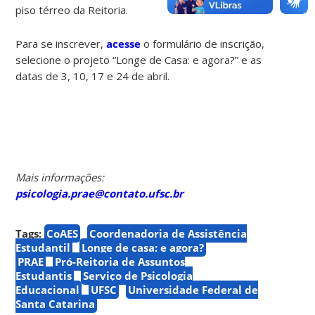
piso térreo da Reitoria.
Para se inscrever,
acesse
o formulário de inscrição,
selecione o projeto “Longe de Casa: e agora?” e as
datas de 3, 10, 17 e 24 de abril.
Mais informações:
psicologia.prae@contato.ufsc.br
Tags:
CoAES
Coordenadoria de Assistência
Estudantil
Longe de casa: e agora?
PRAE
Pró-Reitoria de Assuntos
Estudantis
Serviço de Psicologia
Educacional
UFSC
Universidade Federal de
Santa Catarina