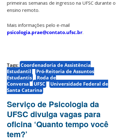
primeiras semanas de ingresso na UFSC durante o
ensino remoto.
Mais informações pelo e-mail
psicologia.prae@contato.ufsc.br
.
Tags:
Coordenadoria de Assistência
Estudantil
Pró-Reitoria de Assuntos
Estudantis
Roda de
Conversa
UFSC
Universidade Federal de
Santa Catarina
Serviço de Psicologia da
UFSC divulga vagas para
oficina ‘Quanto tempo você
tem?’