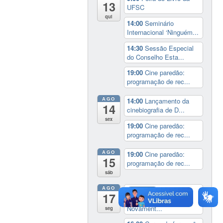
13
UFSC
qui
14:00
Seminário
Internacional ‘Ninguém...
14:30
Sessão Especial
do Conselho Esta...
19:00
Cine paredão:
programação de rec...
AGO
14:00
Lançamento da
14
cinebiografia de D...
sex
19:00
Cine paredão:
programação de rec...
AGO
19:00
Cine paredão:
15
programação de rec...
sáb
AGO
Exposição:
dia inteiro
17
Perder Tudo.
Novament...
seg