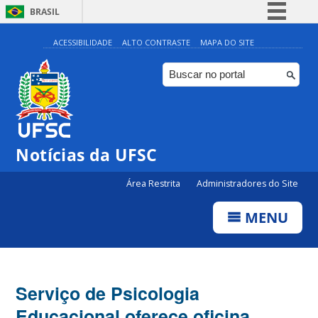
BRASIL
Simplifique!
ACESSIBILIDADE
ALTO CONTRASTE
MAPA DO SITE
Comunica BR
Participe
Acesso à informação
Legislação
Notícias da UFSC
Canais
Área Restrita
Administradores do Site
MENU
Serviço de Psicologia
Educacional oferece oficina