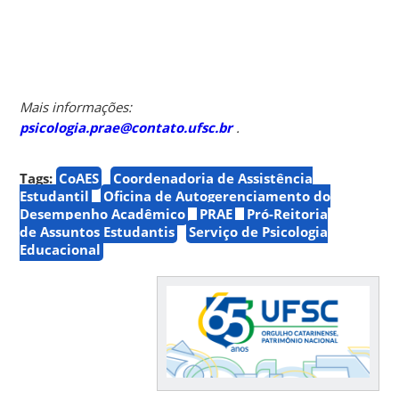
Mais informações:
psicologia.prae@contato.ufsc.br
.
Tags:
CoAES
Coordenadoria de Assistência
Estudantil
Oficina de Autogerenciamento do
Desempenho Acadêmico
PRAE
Pró-Reitoria
de Assuntos Estudantis
Serviço de Psicologia
Educacional