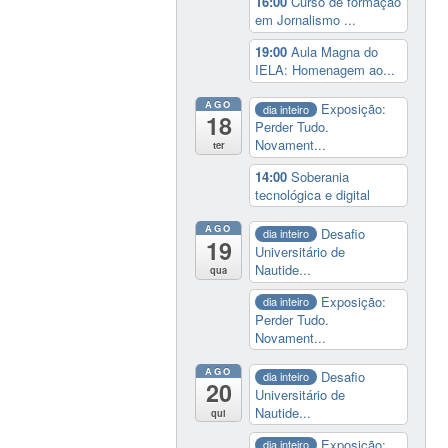
16:00
Curso de formação
em Jornalismo ...
19:00
Aula Magna do
IELA: Homenagem ao...
AGO
Exposição:
dia inteiro
18
Perder Tudo.
Novament...
ter
14:00
Soberania
tecnológica e digital
AGO
Desafio
dia inteiro
19
Universitário de
Nautide...
qua
Exposição:
dia inteiro
Perder Tudo.
Novament...
AGO
Desafio
dia inteiro
20
Universitário de
Nautide...
qui
Exposição:
dia inteiro