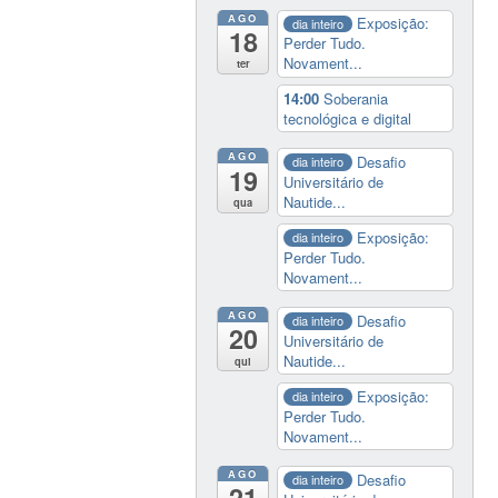
AGO
Exposição:
dia inteiro
18
Perder Tudo.
Novament...
ter
14:00
Soberania
tecnológica e digital
AGO
Desafio
dia inteiro
19
Universitário de
Nautide...
qua
Exposição:
dia inteiro
Perder Tudo.
Novament...
AGO
Desafio
dia inteiro
20
Universitário de
Nautide...
qui
Exposição:
dia inteiro
Perder Tudo.
Novament...
AGO
Desafio
dia inteiro
21