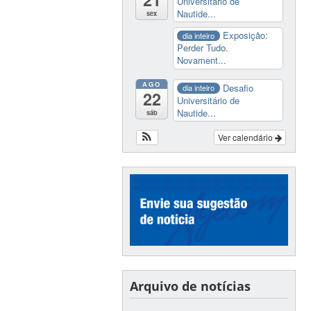
Universitário de
Nautide...
sex
Exposição:
dia inteiro
Perder Tudo.
Novament...
AGO
Desafio
dia inteiro
22
Universitário de
Nautide...
sáb
Ver calendário
Arquivo de notícias