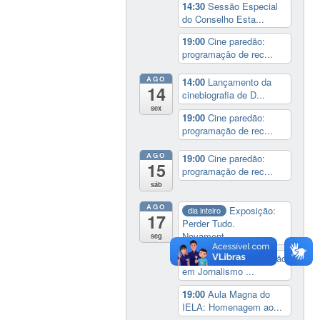
14:30
Sessão Especial
do Conselho Esta...
19:00
Cine paredão:
programação de rec...
AGO
14:00
Lançamento da
14
cinebiografia de D...
sex
19:00
Cine paredão:
programação de rec...
AGO
19:00
Cine paredão:
15
programação de rec...
sáb
AGO
Exposição:
dia inteiro
17
Perder Tudo.
Novament...
seg
16:00
Curso de formação
em Jornalismo ...
19:00
Aula Magna do
IELA: Homenagem ao...