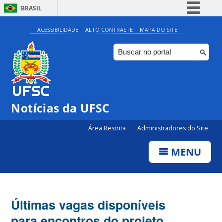
BRASIL
Simplifique!
ACESSIBILIDADE
ALTO CONTRASTE
MAPA DO SITE
Comunica BR
Participe
Acesso à informação
Legislação
Notícias da UFSC
Canais
Área Restrita
Administradores do Site
MENU
Últimas vagas disponíveis
para encontros do projeto