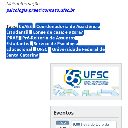
Mais informações:
psicologia.prae@contato.ufsc.br
Tags:
CoAES
Coordenadoria de Assistência
Estudantil
Longe de casa: e agora?
PRAE
Pró-Reitoria de Assuntos
Estudantis
Serviço de Psicologia
Educacional
UFSC
Universidade Federal de
Santa Catarina
Eventos
AGO
9:00
Feira do Livro da