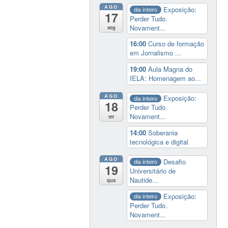
AGO
Exposição:
dia inteiro
17
Perder Tudo.
Novament...
seg
16:00
Curso de formação
em Jornalismo ...
19:00
Aula Magna do
IELA: Homenagem ao...
AGO
Exposição:
dia inteiro
18
Perder Tudo.
Novament...
ter
14:00
Soberania
tecnológica e digital
AGO
Desafio
dia inteiro
19
Universitário de
Nautide...
qua
Exposição:
dia inteiro
Perder Tudo.
Novament...