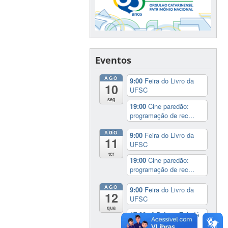
Eventos
AGO
9:00
Feira do Livro da
10
UFSC
seg
19:00
Cine paredão:
programação de rec...
AGO
9:00
Feira do Livro da
11
UFSC
ter
19:00
Cine paredão:
programação de rec...
AGO
9:00
Feira do Livro da
12
UFSC
qua
17:00
3º Prêmio Zahidé
Muzart