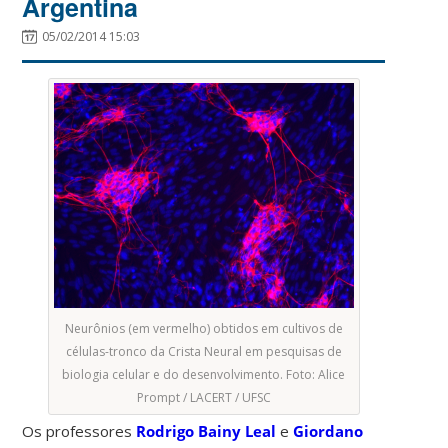
Argentina
05/02/2014 15:03
Neurônios (em vermelho) obtidos em cultivos de
células-tronco da Crista Neural em pesquisas de
biologia celular e do desenvolvimento. Foto: Alice
Prompt / LACERT / UFSC
Os professores
Rodrigo Bainy Leal
e
Giordano