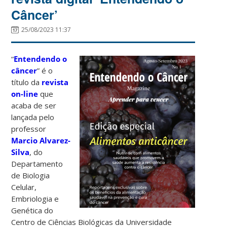
Câncer’
25/08/2023 11:37
“
Entendendo o
câncer
” é o
título da
revista
on-line
que
acaba de ser
lançada pelo
professor
Marcio Alvarez-
Silva
, do
Departamento
de Biologia
Celular,
Embriologia e
Genética do
Centro de Ciências Biológicas da Universidade