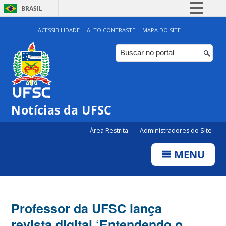
BRASIL
Simplifique!
ACESSIBILIDADE
ALTO CONTRASTE
MAPA DO SITE
Comunica BR
Participe
Acesso à informação
Legislação
Notícias da UFSC
Canais
Área Restrita
Administradores do Site
MENU
Professor da UFSC lança
revista digital ‘Entendendo o