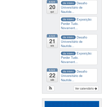
AGO
Desafio
dia inteiro
20
Universitário de
Nautide...
qui
Exposição:
dia inteiro
Perder Tudo.
Novament...
AGO
Desafio
dia inteiro
21
Universitário de
Nautide...
sex
Exposição:
dia inteiro
Perder Tudo.
Novament...
AGO
Desafio
dia inteiro
22
Universitário de
Nautide...
sáb
Ver calendário