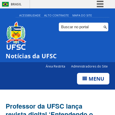
BRASIL
Simplifique!
ACESSIBILIDADE
ALTO CONTRASTE
MAPA DO SITE
Comunica BR
Participe
Acesso à informação
Legislação
Notícias da UFSC
Canais
Área Restrita
Administradores do Site
MENU
Professor da UFSC lança
revista digital ‘Entendendo o