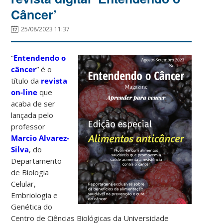
Câncer’
25/08/2023 11:37
“
Entendendo o
câncer
” é o
título da
revista
on-line
que
acaba de ser
lançada pelo
professor
Marcio Alvarez-
Silva
, do
Departamento
de Biologia
Celular,
Embriologia e
Genética do
Centro de Ciências Biológicas da Universidade