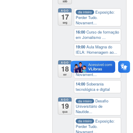
sáb
AGO
Exposição:
dia inteiro
17
Perder Tudo.
Novament...
seg
16:00
Curso de formação
em Jornalismo ...
19:00
Aula Magna do
IELA: Homenagem ao...
AGO
Exposição:
dia inteiro
18
Perder Tudo.
Novament...
ter
14:00
Soberania
tecnológica e digital
AGO
Desafio
dia inteiro
19
Universitário de
Nautide...
qua
Exposição:
dia inteiro
Perder Tudo.
Novament...