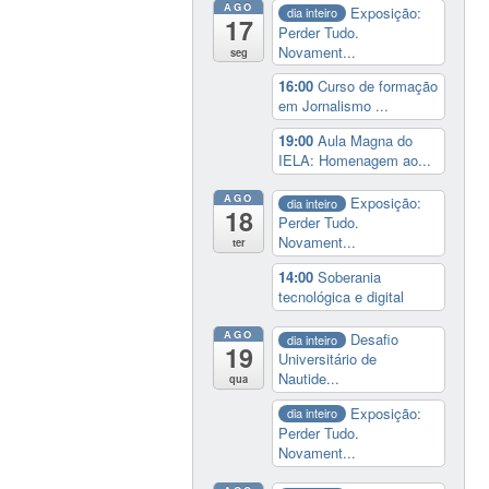
AGO
Exposição:
dia inteiro
17
Perder Tudo.
Novament...
seg
16:00
Curso de formação
em Jornalismo ...
19:00
Aula Magna do
IELA: Homenagem ao...
AGO
Exposição:
dia inteiro
18
Perder Tudo.
Novament...
ter
14:00
Soberania
tecnológica e digital
AGO
Desafio
dia inteiro
19
Universitário de
Nautide...
qua
Exposição:
dia inteiro
Perder Tudo.
Novament...