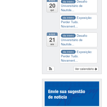
AGO
Desafio
dia inteiro
20
Universitário de
Nautide...
qui
Exposição:
dia inteiro
Perder Tudo.
Novament...
AGO
Desafio
dia inteiro
21
Universitário de
Nautide...
sex
Exposição:
dia inteiro
Perder Tudo.
Novament...
Ver calendário