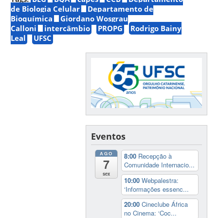
de Biologia Celular
Departamento de
Bioquímica
Giordano Wosgrau
Calloni
intercâmbio
PROPG
Rodrigo Bainy
Leal
UFSC
Eventos
AGO
8:00
Recepção à
7
Comunidade Internacio...
sex
10:00
Webpalestra:
‘Informações essenc...
20:00
Cineclube África
no Cinema: ‘Coc...