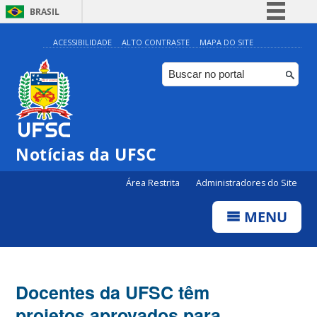
BRASIL
Simplifique!
ACESSIBILIDADE
ALTO CONTRASTE
MAPA DO SITE
Comunica BR
Participe
Acesso à informação
Legislação
Notícias da UFSC
Canais
Área Restrita
Administradores do Site
MENU
Docentes da UFSC têm
projetos aprovados para