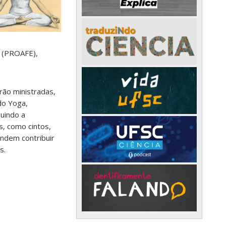
s (PROAFE),
rão ministradas,
do Yoga,
guindo a
s, como cintos,
endem contribuir
s.