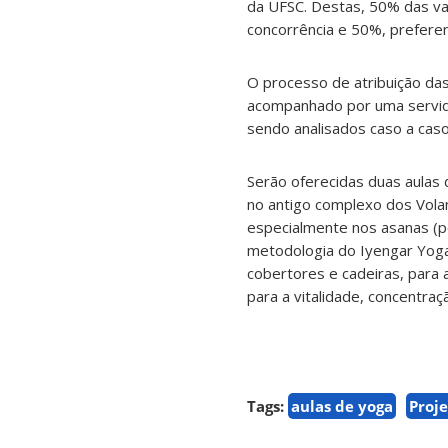
da UFSC. Destas, 50% das vag
concorrência e 50%, preferen
O processo de atribuição da
acompanhado por uma servido
sendo analisados caso a caso
Serão oferecidas duas aulas 
no antigo complexo dos Volan
especialmente nos asanas (po
metodologia do Iyengar Yoga.
cobertores e cadeiras, para 
para a vitalidade, concentra
Tags:
aulas de yoga
Proj