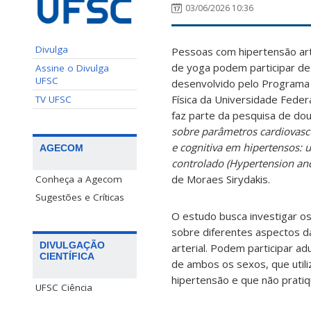
03/06/2026 10:36
Divulga
Pessoas com hipertensão arte
de yoga podem participar de
Assine o Divulga
UFSC
desenvolvido pelo Program
Física da Universidade Federa
TV UFSC
faz parte da pesquisa de do
sobre parâmetros cardiovasc
e cognitiva em hipertensos: 
AGECOM
controlado (Hypertension and
de Moraes Sirydakis.
Conheça a Agecom
Sugestões e Críticas
O estudo busca investigar os
sobre diferentes aspectos 
DIVULGAÇÃO
arterial. Podem participar a
CIENTÍFICA
de ambos os sexos, que util
hipertensão e que não pratiq
UFSC Ciência