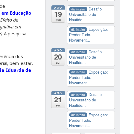
úde
AGO
Desafio
dia inteiro
19
o em Educação
Universitário de
Efeito de
Nautide...
qua
gnitiva em
Exposição:
dia inteiro
)
. A pesquisa
Perder Tudo.
Novament...
AGO
Desafio
dia inteiro
20
erência dos
Universitário de
Nautide...
rial, bem-estar,
qui
ia Eduarda de
Exposição:
dia inteiro
Perder Tudo.
Novament...
AGO
Desafio
dia inteiro
21
Universitário de
Nautide...
sex
Exposição:
dia inteiro
Perder Tudo.
Novament...