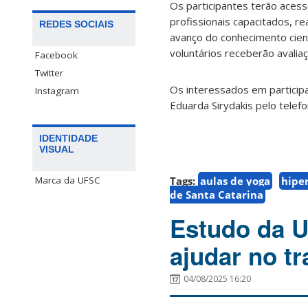
Os participantes terão acess
profissionais capacitados, r
REDES SOCIAIS
avanço do conhecimento cien
voluntários receberão avaliaç
Facebook
Twitter
Os interessados em particip
Instagram
Eduarda Sirydakis pelo tele
IDENTIDADE
VISUAL
Tags:
aulas de yoga
hiper
Marca da UFSC
de Santa Catarina
Estudo da U
ajudar no tr
04/08/2025 16:20