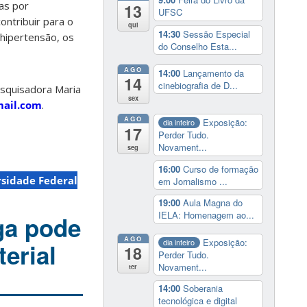
as por
13
UFSC
ontribuir para o
qui
14:30
Sessão Especial
hipertensão, os
do Conselho Esta...
AGO
14:00
Lançamento da
14
cinebiografia de D...
squisadora Maria
sex
mail.com
.
AGO
Exposição:
dia inteiro
17
Perder Tudo.
Novament...
seg
16:00
Curso de formação
sidade Federal
em Jornalismo ...
19:00
Aula Magna do
IELA: Homenagem ao...
ga pode
AGO
Exposição:
dia inteiro
erial
18
Perder Tudo.
Novament...
ter
14:00
Soberania
tecnológica e digital