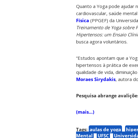
Quanto a Yoga pode ajudar n
cardiovascular, saúde menta
Física
(PPGEF) da Universida
Treinamento de Yoga sobre P
Hipertensos: um Ensaio Clín
busca agora voluntários.
“Estudos apontam que a Yoga
hipertensos à prática de exe
qualidade de vida, diminuiçã
Moraes Sirydakis
, autora d
Pesquisa abrange avaliçõe
(mais…)
Tags:
aulas de yoga
hipe
Mental
UFSC
Universid