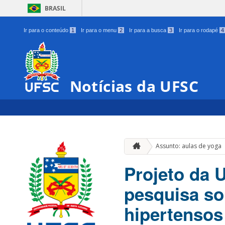
BRASIL
Ir para o conteúdo
1
Ir para o menu
2
Ir para a busca
3
Ir para o rodapé
4
Notícias da UFSC
Assunto: aulas de yoga
Projeto da 
pesquisa so
hipertensos