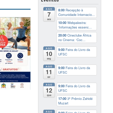
AGO
8:00
Recepção à
7
Comunidade Internacio...
sex
10:00
Webpalestra:
‘Informações essenc...
20:00
Cineclube África
no Cinema: ‘Coc...
AGO
9:00
Feira do Livro da
10
UFSC
seg
AGO
9:00
Feira do Livro da
11
UFSC
ter
AGO
9:00
Feira do Livro da
12
UFSC
qua
17:00
3º Prêmio Zahidé
Muzart
AGO
9:00
Feira do Livro da