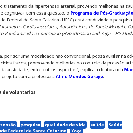
o tratamento da hipertensão arterial, provendo melhorias na sa
l e cognitiva? Com essa questão, o
Programa de Pós-Graduaçã
de Federal de Santa Catarina (UFSC) está conduzindo a pesquisa
arâmetros Cardiovasculares, Autonômicos, de Saúde Mental e Co
ico Randomizado e Controlado (Hypertension and Yoga – HY Study
, por ser uma modalidade não convencional, possa auxiliar na ad
rcícios físicos, promovendo melhorias no controle da pressão arte
o da ansiedade, entre outros aspectos”, explica a doutoranda
Mar
o projeto com a professora
Aline Mendes Gerage
.
s de voluntários
rtensão
pesquisa
qualidade de vida
saúde
Saúde
ade Federal de Santa Catarina
Yoga