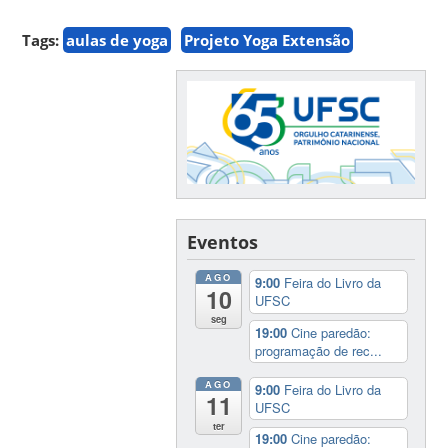
Tags:
aulas de yoga
Projeto Yoga Extensão
Eventos
AGO
9:00
Feira do Livro da
10
UFSC
seg
19:00
Cine paredão:
programação de rec...
AGO
9:00
Feira do Livro da
11
UFSC
ter
19:00
Cine paredão: