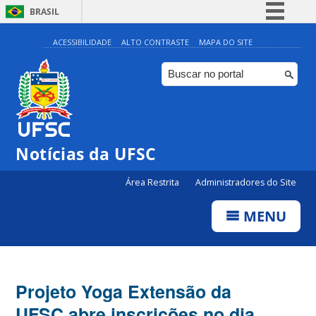
BRASIL
Simplifique!
ACESSIBILIDADE
ALTO CONTRASTE
MAPA DO SITE
Comunica BR
Participe
Acesso à informação
Legislação
Notícias da UFSC
Canais
Área Restrita
Administradores do Site
MENU
Projeto Yoga Extensão da
UFSC abre inscrições no dia