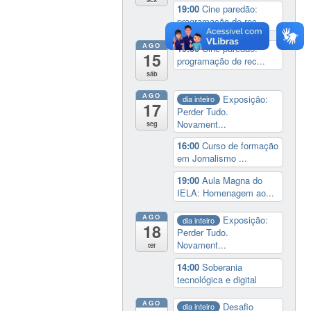
19:00
Cine paredão:
programação de rec...
AGO
19:00
Cine paredão:
15
programação de rec...
sáb
AGO
Exposição:
dia inteiro
17
Perder Tudo.
Novament...
seg
16:00
Curso de formação
em Jornalismo ...
19:00
Aula Magna do
IELA: Homenagem ao...
AGO
Exposição:
dia inteiro
18
Perder Tudo.
Novament...
ter
14:00
Soberania
tecnológica e digital
AGO
Desafio
dia inteiro