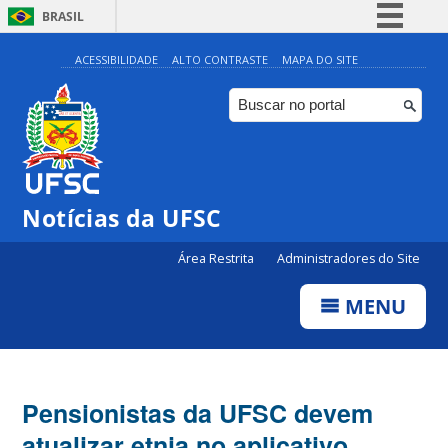
BRASIL
Simplifique!
ACESSIBILIDADE
ALTO CONTRASTE
MAPA DO SITE
Comunica BR
Participe
Acesso à informação
Legislação
Notícias da UFSC
Canais
Área Restrita
Administradores do Site
MENU
Pensionistas da UFSC devem
atualizar etnia no aplicativo