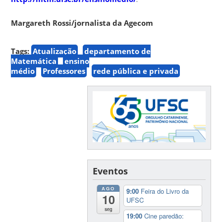
Margareth Rossi/jornalista da Agecom
Tags:
Atualização
departamento de
Matemática
ensino
médio
Professores
rede pública e privada
Eventos
AGO
9:00
Feira do Livro da
10
UFSC
seg
19:00
Cine paredão: