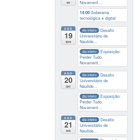
Novament...
ter
14:00
Soberania
tecnológica e digital
AGO
Desafio
dia inteiro
19
Universitário de
Nautide...
qua
Exposição:
dia inteiro
Perder Tudo.
Novament...
AGO
Desafio
dia inteiro
20
Universitário de
Nautide...
qui
Exposição:
dia inteiro
Perder Tudo.
Novament...
AGO
Desafio
dia inteiro
21
Universitário de
Nautide...
sex