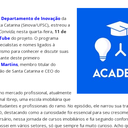
o
Departamento de Inovação
da
a Catarina (Sinova/UFSC), estreou a
onvida,
nesta quarta-feira,
11 de
uTube
do projeto. O programa
ecialistas e nomes ligados à
smo para conhecer e discutir suas
ipante deste primeiro
 Martins
, membro titular do
ão de Santa Catarina e CEO do
no mercado profissional, atualmente
al Ibrep, uma escola imobiliária que
tudantes e profissionais do ramo. No episódio, ele narrou sua tr
, destacando como a curiosidade foi essencial para seu crescim
rsário, nessa jornada de cursos imobiliários e fui seguindo confo
ssei em vários setores, só que sempre fui muito curioso. Acho 