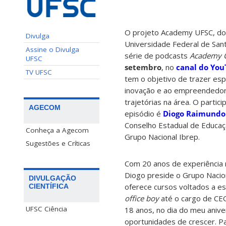
O projeto Academy UFSC, d
Divulga
Universidade Federal de Sant
Assine o Divulga
série de podcasts
Academy C
UFSC
setembro
, no
canal do Yo
TV UFSC
tem o objetivo de trazer esp
inovação e ao empreendedori
trajetórias na área. O partic
AGECOM
episódio é
Diogo Raimundo
Conselho Estadual de Educaç
Conheça a Agecom
Grupo Nacional Ibrep.
Sugestões e Críticas
Com 20 anos de experiência 
Diogo preside o Grupo Nacion
DIVULGAÇÃO
oferece cursos voltados a es
CIENTÍFICA
office boy
até o cargo de CEO
UFSC Ciência
18 anos, no dia do meu anive
oportunidades de crescer. Pa