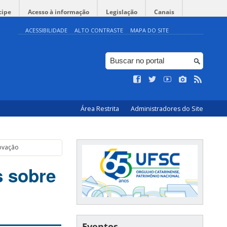
cipe
Acesso à informação
Legislação
Canais
ACESSIBILIDADE
ALTO CONTRASTE
MAPA DO SITE
Área Restrita
Administradores do Site
ovação
s sobre
Eventos