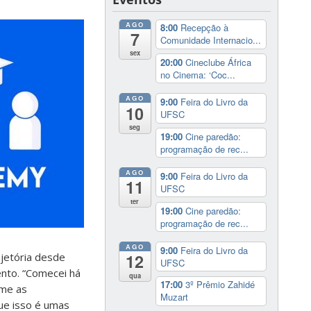
AGO
8:00
Recepção à
7
Comunidade Internacio...
sex
20:00
Cineclube África
no Cinema: ‘Coc...
AGO
9:00
Feira do Livro da
10
UFSC
seg
19:00
Cine paredão:
programação de rec...
AGO
9:00
Feira do Livro da
11
UFSC
ter
19:00
Cine paredão:
programação de rec...
AGO
9:00
Feira do Livro da
ajetória desde
12
UFSC
ento. “Comecei há
qua
17:00
3º Prêmio Zahidé
rme as
Muzart
que isso é umas