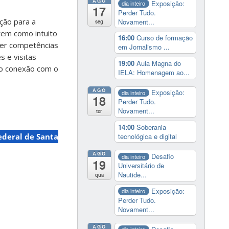
AGO
Exposição:
dia inteiro
17
Perder Tudo.
ção para a
Novament...
seg
tem como intuito
16:00
Curso de formação
ver competências
em Jornalismo ...
s e visitas
19:00
Aula Magna do
o
conexão com o
IELA: Homenagem ao...
AGO
Exposição:
dia inteiro
18
Perder Tudo.
Novament...
ter
14:00
Soberania
tecnológica e digital
ederal de Santa
AGO
Desafio
dia inteiro
19
Universitário de
Nautide...
qua
Exposição:
dia inteiro
Perder Tudo.
Novament...
AGO