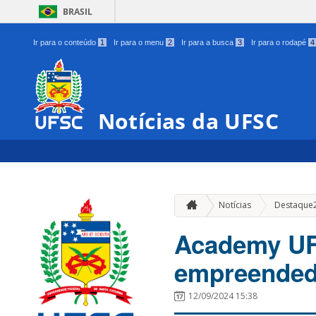
BRASIL
Ir para o conteúdo
1
Ir para o menu
2
Ir para a busca
3
Ir para o rodapé
4
Notícias da UFSC
Notícias
Destaque
Academy UFS
empreended
12/09/2024 15:38