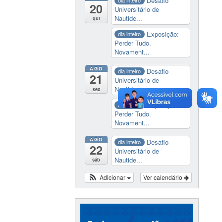
Desafio
dia inteiro
20
Universitário de
Nautide...
qui
Exposição:
dia inteiro
Perder Tudo.
Novament...
AGO
Desafio
dia inteiro
21
Universitário de
Nautide...
sex
Exposição:
dia inteiro
Perder Tudo.
Novament...
AGO
Desafio
dia inteiro
22
Universitário de
Nautide...
sáb
Adicionar
Ver calendário