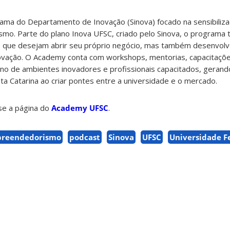
a do Departamento de Inovação (Sinova) focado na sensibiliza
mo. Parte do plano Inova UFSC, criado pelo Sinova, o programa 
s que desejam abrir seu próprio negócio, mas também desenvol
inovação. O Academy conta com workshops, mentorias, capacitaçõe
uno de ambientes inovadores e profissionais capacitados, gerand
a Catarina ao criar pontes entre a universidade e o mercado.
se a página do
Academy UFSC
.
reendedorismo
podcast
Sinova
UFSC
Universidade F