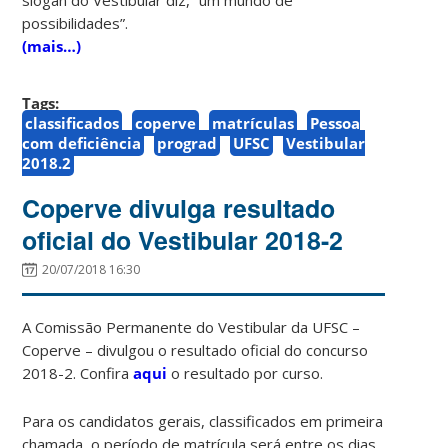
possibilidades”.
(mais…)
Tags:
classificados
coperve
matrículas
Pessoa
com deficiência
prograd
UFSC
Vestibular
2018.2
Coperve divulga resultado
oficial do Vestibular 2018-2
20/07/2018 16:30
A Comissão Permanente do Vestibular da UFSC –
Coperve – divulgou o resultado oficial do concurso
2018-2. Confira
aqui
o resultado por curso.
Para os candidatos gerais, classificados em primeira
chamada, o período de matrícula será entre os dias