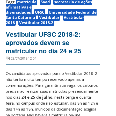
Tags:
matrícula
Saad
secretaria de ações
afirmativas e
diversidades
UFSC
Universidade Federal de
Santa Catarina
Vestibular
Vestibular
2018
Vestibular 2018.2
Vestibular UFSC 2018-2:
aprovados devem se
matricular no dia 24 e 25
23/07/2018 12:04
Os candidatos aprovados para o Vestibular 2018-2
não terão muito tempo reservado apenas a
comemorações. Para garantir sua vaga, os calouros
precisarão realizar suas matrículas presencialmente
nos dias
24 e 25 de julho
, nesta terça e quarta-
feira, no campus onde irão estudar, das 8h às 12h e
das 14h às 18h, munidos da documentação exigida
na portaria. Não haverá a matrícula on-line.