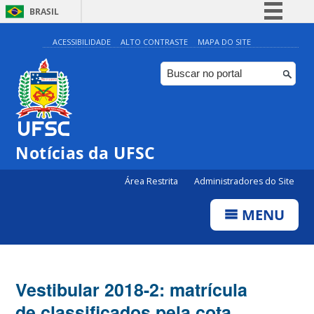
BRASIL
Simplifique!
ACESSIBILIDADE
ALTO CONTRASTE
MAPA DO SITE
Comunica BR
Participe
Acesso à informação
Legislação
Notícias da UFSC
Canais
Área Restrita
Administradores do Site
MENU
Vestibular 2018-2: matrícula
de classificados pela cota