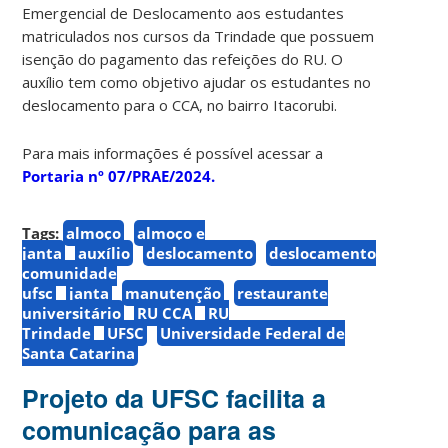
Emergencial de Deslocamento aos estudantes
matriculados nos cursos da Trindade que possuem
isenção do pagamento das refeições do RU. O
auxílio tem como objetivo ajudar os estudantes no
deslocamento para o CCA, no bairro Itacorubi.
Para mais informações é possível acessar a
Portaria nº 07/PRAE/2024.
Tags:
almoço
almoço e
janta
auxílio
deslocamento
deslocamento
comunidade
ufsc
janta
manutenção
restaurante
universitário
RU CCA
RU
Trindade
UFSC
Universidade Federal de
Santa Catarina
Projeto da UFSC facilita a
comunicação para as