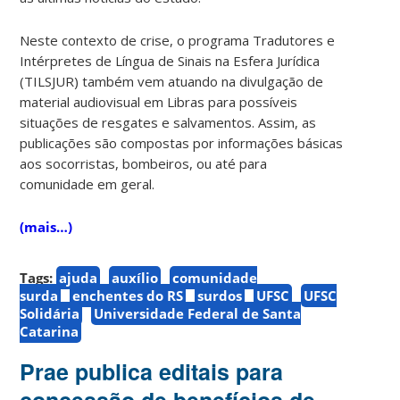
Neste contexto de crise, o programa Tradutores e
Intérpretes de Língua de Sinais na Esfera Jurídica
(TILSJUR) também vem atuando na divulgação de
material audiovisual em Libras para possíveis
situações de resgates e salvamentos. Assim, as
publicações são compostas por informações básicas
aos socorristas, bombeiros, ou até para
comunidade em geral.
(mais…)
Tags:
ajuda
auxílio
comunidade
surda
enchentes do RS
surdos
UFSC
UFSC
Solidária
Universidade Federal de Santa
Catarina
Prae publica editais para
concessão de benefícios de