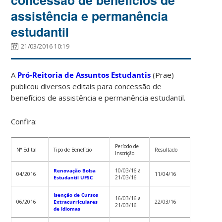
assistência e permanência
estudantil
21/03/2016 10:19
A
Pró-Reitoria de Assuntos Estudantis
(Prae)
publicou diversos editais para concessão de
benefícios de assistência e permanência estudantil.
Confira:
Período de
N° Edital
Tipo de Benefício
Resultado
Inscrição
Renovação Bolsa
10/03/16 a
04/2016
11/04/16
Estudantil UFSC
21/03/16
Isenção de Cursos
16/03/16 a
06/2016
Extracurriculares
22/03/16
21/03/16
de Idiomas