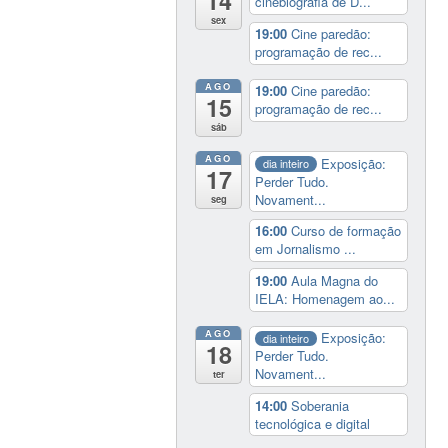
14
cinebiografia de D...
sex
19:00
Cine paredão:
programação de rec...
AGO
19:00
Cine paredão:
15
programação de rec...
sáb
AGO
Exposição:
dia inteiro
17
Perder Tudo.
Novament...
seg
16:00
Curso de formação
em Jornalismo ...
19:00
Aula Magna do
IELA: Homenagem ao...
AGO
Exposição:
dia inteiro
18
Perder Tudo.
Novament...
ter
14:00
Soberania
tecnológica e digital