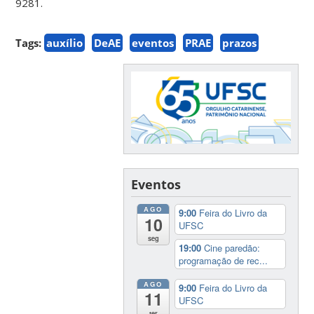
9281.
Tags:
auxílio
DeAE
eventos
PRAE
prazos
Eventos
AGO
9:00
Feira do Livro da
10
UFSC
seg
19:00
Cine paredão:
programação de rec...
AGO
9:00
Feira do Livro da
11
UFSC
ter