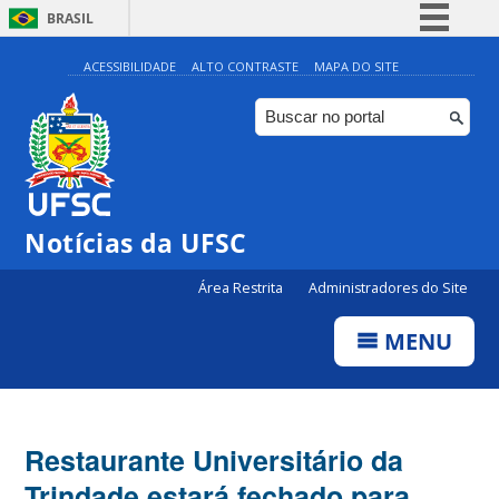
BRASIL
Simplifique!
ACESSIBILIDADE
ALTO CONTRASTE
MAPA DO SITE
Comunica BR
Participe
Acesso à informação
Legislação
Notícias da UFSC
Canais
Área Restrita
Administradores do Site
MENU
Restaurante Universitário da
Trindade estará fechado para