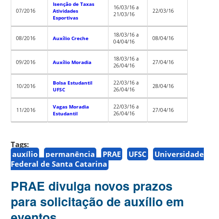
Isenção de Taxas
16/03/16 a
07/2016
Atividades
22/03/16
21/03/16
Esportivas
18/03/16 a
08/2016
Auxílio Creche
08/04/16
04/04/16
18/03/16 a
09/2016
Auxílio Moradia
27/04/16
26/04/16
Bolsa Estudantil
22/03/16 a
10/2016
28/04/16
UFSC
26/04/16
Vagas Moradia
22/03/16 a
11/2016
27/04/16
Estudantil
26/04/16
Tags:
auxílio
permanência
PRAE
UFSC
Universidade
Federal de Santa Catarina
PRAE divulga novos prazos
para solicitação de auxílio em
eventos