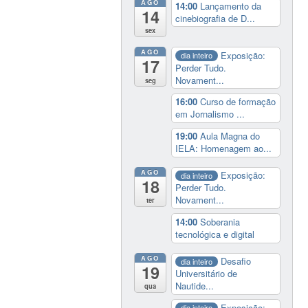
AGO
14:00
Lançamento da
14
cinebiografia de D...
sex
AGO
Exposição:
dia inteiro
17
Perder Tudo.
Novament...
seg
16:00
Curso de formação
em Jornalismo ...
19:00
Aula Magna do
IELA: Homenagem ao...
AGO
Exposição:
dia inteiro
18
Perder Tudo.
Novament...
ter
14:00
Soberania
tecnológica e digital
AGO
Desafio
dia inteiro
19
Universitário de
Nautide...
qua
Exposição:
dia inteiro