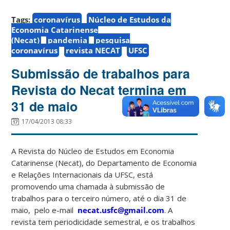
Tags:
coronavírus
Núcleo de Estudos da
Economia Catarinense
(Necat)
pandemia
pesquisa
coronavírus
revista NECAT
UFSC
Submissão de trabalhos para
Revista do Necat termina em
31 de maio
17/04/2013 08:33
A Revista do Núcleo de Estudos em Economia
Catarinense (Necat), do Departamento de Economia
e Relações Internacionais da UFSC, está
promovendo uma chamada à submissão de
trabalhos para o terceiro número, até o dia 31 de
maio,
pelo e-mail
necat.usfc@gmail.com
. A
revista tem periodicidade semestral, e os trabalhos