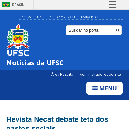
BRASIL
Simplifique!
ACESSIBILIDADE
ALTO CONTRASTE
MAPA DO SITE
Comunica BR
Participe
Acesso à informação
Legislação
Notícias da UFSC
Canais
Área Restrita
Administradores do Site
MENU
Revista Necat debate teto dos
gastos sociais