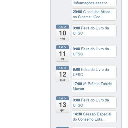
‘Informações essenc...
20:00
Cineclube África
no Cinema: ‘Coc...
AGO
9:00
Feira do Livro da
10
UFSC
seg
AGO
9:00
Feira do Livro da
11
UFSC
ter
AGO
9:00
Feira do Livro da
12
UFSC
qua
17:00
3º Prêmio Zahidé
Muzart
AGO
9:00
Feira do Livro da
13
UFSC
qui
14:30
Sessão Especial
do Conselho Esta...