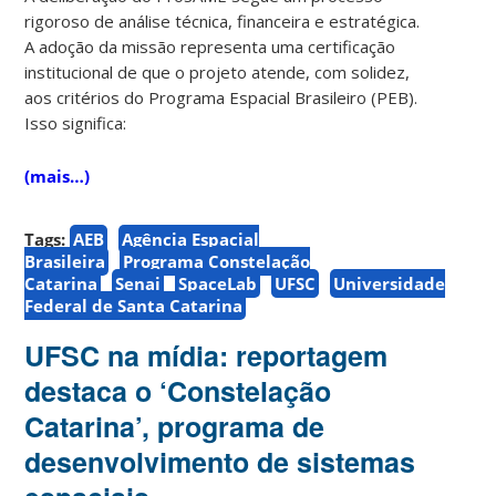
rigoroso de análise técnica, financeira e estratégica.
A adoção da missão representa uma certificação
institucional de que o projeto atende, com solidez,
aos critérios do Programa Espacial Brasileiro (PEB).
Isso significa:
(mais…)
Tags:
AEB
Agência Espacial
Brasileira
Programa Constelação
Catarina
Senai
SpaceLab
UFSC
Universidade
Federal de Santa Catarina
UFSC na mídia: reportagem
destaca o ‘Constelação
Catarina’, programa de
desenvolvimento de sistemas