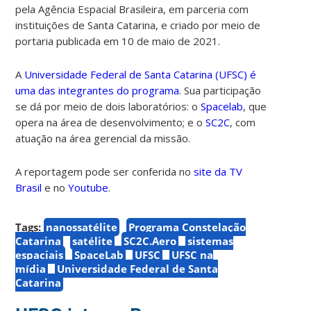
pela Agência Espacial Brasileira, em parceria com
instituições de Santa Catarina, e criado por meio de
portaria publicada em 10 de maio de 2021.
A
Universidade Federal de Santa Catarina (UFSC) é
uma das integrantes do programa
. Sua participação
se dá por meio de dois laboratórios: o
Spacelab
, que
opera na área de desenvolvimento; e o
SC2C
, com
atuação na área gerencial da missão.
A reportagem pode ser conferida no
site da TV
Brasil
e no
Youtube
.
Tags:
nanossatélite
Programa Constelação
Catarina
satélite
SC2C.Aero
sistemas
espaciais
SpaceLab
UFSC
UFSC na
mídia
Universidade Federal de Santa
Catarina