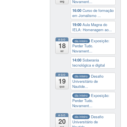
Novament...
seg
16:00
Curso de formação
em Jornalismo ...
19:00
Aula Magna do
IELA: Homenagem ao...
AGO
Exposição:
dia inteiro
18
Perder Tudo.
Novament...
ter
14:00
Soberania
tecnológica e digital
AGO
Desafio
dia inteiro
19
Universitário de
Nautide...
qua
Exposição:
dia inteiro
Perder Tudo.
Novament...
AGO
Desafio
dia inteiro
20
Universitário de
Nautide...
qui