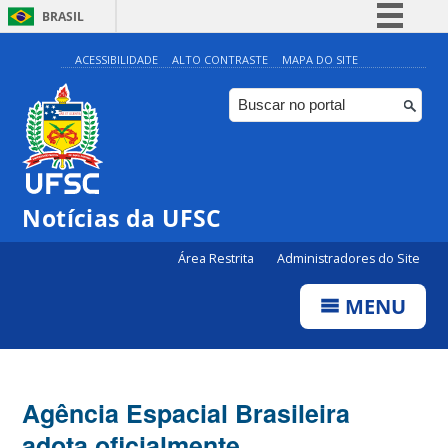
BRASIL
Simplifique!
ACESSIBILIDADE
ALTO CONTRASTE
MAPA DO SITE
Comunica BR
Participe
Acesso à informação
Legislação
Notícias da UFSC
Canais
Área Restrita
Administradores do Site
MENU
Agência Espacial Brasileira
adota oficialmente