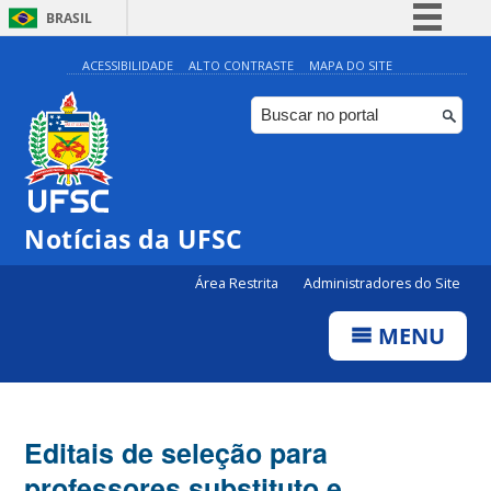
BRASIL
Simplifique!
ACESSIBILIDADE
ALTO CONTRASTE
MAPA DO SITE
Comunica BR
Participe
Acesso à informação
Legislação
Notícias da UFSC
Canais
Área Restrita
Administradores do Site
MENU
Editais de seleção para
professores substituto e