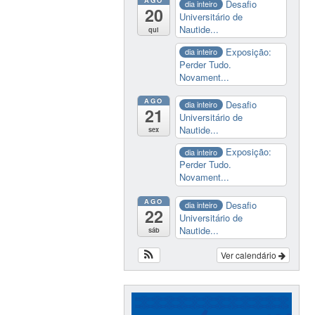
AGO
Desafio
dia inteiro
20
Universitário de
Nautide...
qui
Exposição:
dia inteiro
Perder Tudo.
Novament...
AGO
Desafio
dia inteiro
21
Universitário de
Nautide...
sex
Exposição:
dia inteiro
Perder Tudo.
Novament...
AGO
Desafio
dia inteiro
22
Universitário de
Nautide...
sáb
Ver calendário