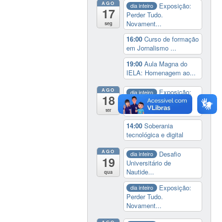
AGO
Exposição:
dia inteiro
17
Perder Tudo.
Novament...
seg
16:00
Curso de formação
em Jornalismo ...
19:00
Aula Magna do
IELA: Homenagem ao...
AGO
Exposição:
dia inteiro
18
Perder Tudo.
Novament...
ter
14:00
Soberania
tecnológica e digital
AGO
Desafio
dia inteiro
19
Universitário de
Nautide...
qua
Exposição:
dia inteiro
Perder Tudo.
Novament...