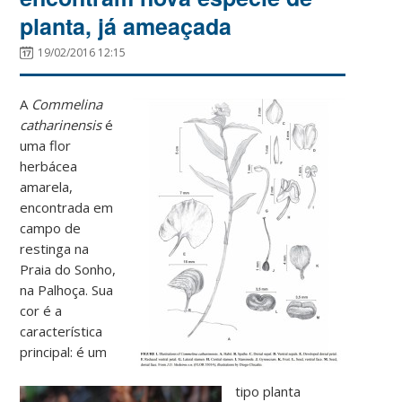
planta, já ameaçada
19/02/2016 12:15
A
Commelina
catharinensis
é
uma flor
herbácea
amarela,
encontrada em
campo de
restinga na
Praia do Sonho,
na Palhoça. Sua
cor é a
característica
principal: é um
tipo planta