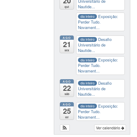
20
Universitário de
Nautide...
qui
Exposição:
dia inteiro
Perder Tudo.
Novament...
AGO
Desafio
dia inteiro
21
Universitário de
Nautide...
sex
Exposição:
dia inteiro
Perder Tudo.
Novament...
AGO
Desafio
dia inteiro
22
Universitário de
Nautide...
sáb
AGO
Exposição:
dia inteiro
25
Perder Tudo.
Novament...
ter
Ver calendário