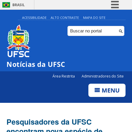
BRASIL
Simplifique!
ACESSIBILIDADE
ALTO CONTRASTE
MAPA DO SITE
Comunica BR
Participe
Acesso à informação
Legislação
Notícias da UFSC
Canais
Área Restrita
Administradores do Site
MENU
Pesquisadores da UFSC
encontram nova espécie de