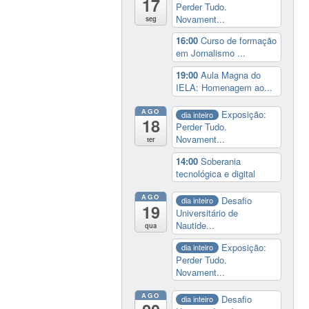
17
Perder Tudo.
Novament...
seg
16:00
Curso de formação
em Jornalismo ...
19:00
Aula Magna do
IELA: Homenagem ao...
AGO
Exposição:
dia inteiro
18
Perder Tudo.
Novament...
ter
14:00
Soberania
tecnológica e digital
AGO
Desafio
dia inteiro
19
Universitário de
Nautide...
qua
Exposição:
dia inteiro
Perder Tudo.
Novament...
AGO
Desafio
dia inteiro