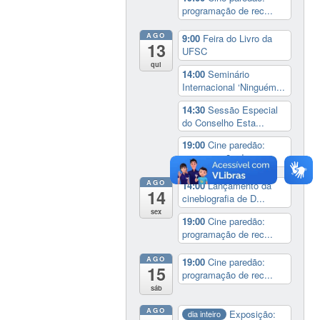
programação de rec...
AGO
9:00
Feira do Livro da
13
UFSC
qui
14:00
Seminário
Internacional ‘Ninguém...
14:30
Sessão Especial
do Conselho Esta...
19:00
Cine paredão:
programação de rec...
AGO
14:00
Lançamento da
14
cinebiografia de D...
sex
19:00
Cine paredão:
programação de rec...
AGO
19:00
Cine paredão:
15
programação de rec...
sáb
AGO
Exposição:
dia inteiro