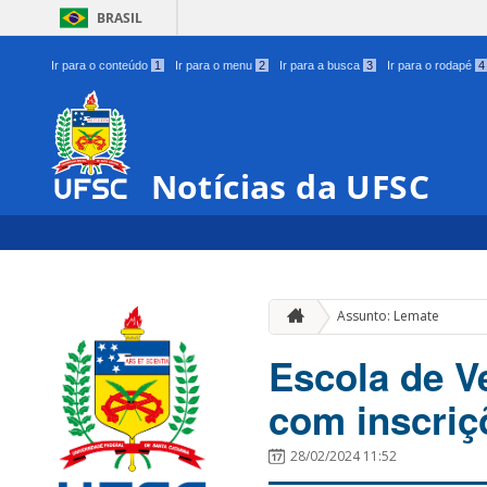
BRASIL
Ir para o conteúdo
1
Ir para o menu
2
Ir para a busca
3
Ir para o rodapé
4
Notícias da UFSC
Assunto: Lemate
Escola de V
com inscriç
28/02/2024 11:52