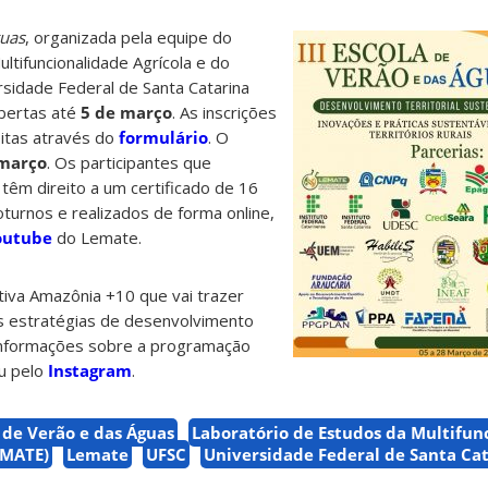
guas
, organizada pela equipe do
ltifuncionalidade Agrícola e do
rsidade Federal de Santa Catarina
abertas até
5 de março
. As inscrições
eitas através do
formulário
. O
 março
. Os participantes que
êm direito a um certificado de 16
turnos e realizados de forma online,
outube
do Lemate.
ativa Amazônia +10 que vai trazer
s estratégias de desenvolvimento
s informações sobre a programação
u pelo
Instagram
.
a de Verão e das Águas
Laboratório de Estudos da Multifun
LEMATE)
Lemate
UFSC
Universidade Federal de Santa Ca