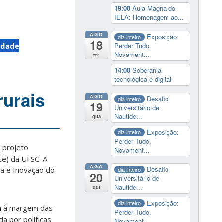
19:00
Aula Magna do
IELA: Homenagem ao...
AGO
Exposição:
dia inteiro
18
idade
Perder Tudo.
Novament...
ter
14:00
Soberania
tecnológica e digital
urais
AGO
Desafio
dia inteiro
19
Universitário de
Nautide...
qua
Exposição:
dia inteiro
Perder Tudo.
m projeto
Novament...
te) da UFSC. A
AGO
Desafio
sa e Inovação do
dia inteiro
20
Universitário de
Nautide...
qui
Exposição:
dia inteiro
da à margem das
Perder Tudo.
da por políticas
Novament...