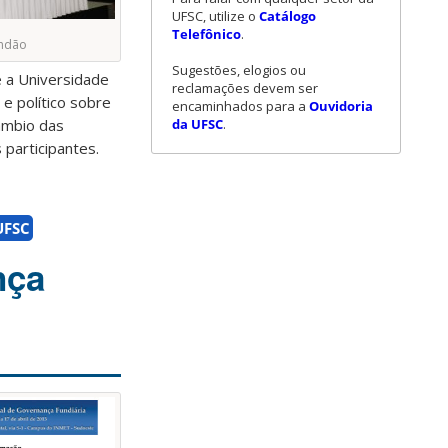
UFSC, utilize o
Catálogo
Telefônico
.
andão
Sugestões, elogios ou
 a Universidade
reclamações devem ser
e político sobre
encaminhados para a
Ouvidoria
da UFSC
.
câmbio das
 participantes.
UFSC
nça