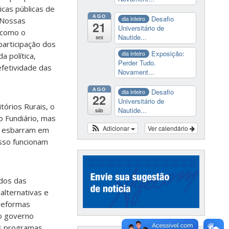
icas públicas de
AGO
Desafio
dia inteiro
 “Nossas
21
Universitário de
, como o
Nautide...
sex
participação dos
Exposição:
dia inteiro
a política,
Perder Tudo.
efetividade das
Novament...
AGO
Desafio
dia inteiro
22
Universitário de
órios Rurais, o
Nautide...
sáb
o Fundiário, mas
Adicionar
Ver calendário
es esbarram em
isso funcionam
ados das
alternativas e
 reformas
 o governo
 os programas