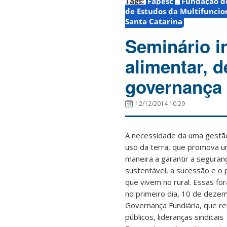
Tags:
Fapesc
Fundação de
de Estudos da Multifuncion
Santa Catarina
Seminário i
alimentar, 
governança 
12/12/2014 10:29
A necessidade da uma gestã
uso da terra, que promova um
maneira a garantir a seguran
sustentável, a sucessão e o
que vivem no rural. Essas fo
no primeiro dia, 10 de dezem
Governança Fundiária, que r
públicos, lideranças sindicai