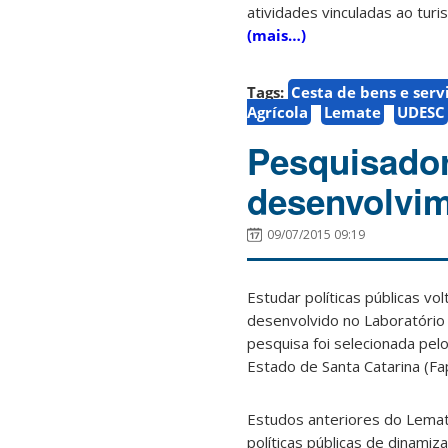
atividades vinculadas ao turis
(mais…)
Tags:
Cesta de bens e servi
Agrícola
Lemate
UDESC
Pesquisador
desenvolvim
09/07/2015 09:19
Estudar políticas públicas v
desenvolvido no Laboratório 
pesquisa foi selecionada pe
Estado de Santa Catarina (Fap
Estudos anteriores do Lema
políticas públicas de dinamiz