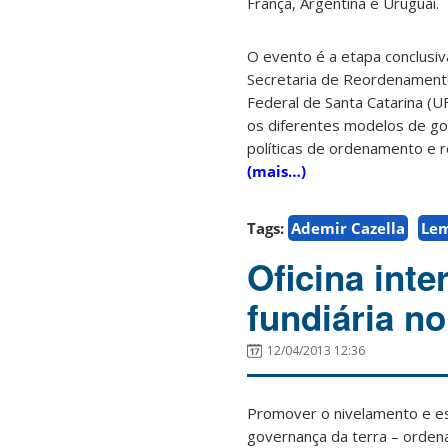
França, Argentina e Uruguai.
O evento é a etapa conclusiv
Secretaria de Reordenamento
Federal de Santa Catarina (U
os diferentes modelos de gov
políticas de ordenamento e re
(mais…)
Tags:
Ademir Cazella
Le
Oficina int
fundiária no
12/04/2013 12:36
Promover o nivelamento e est
governança da terra – ordena