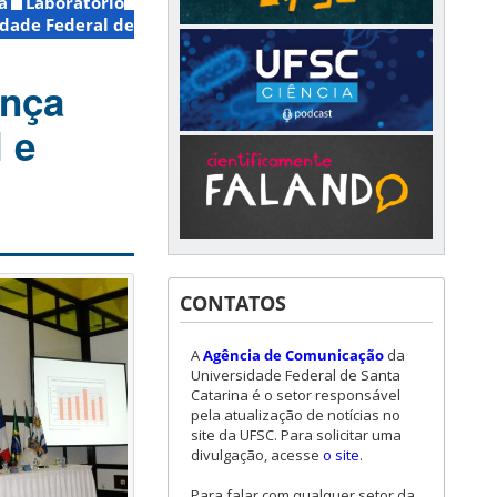
a
Laboratório
idade Federal de
ança
 e
CONTATOS
A
Agência de Comunicação
da
Universidade Federal de Santa
Catarina é o setor responsável
pela atualização de notícias no
site da UFSC. Para solicitar uma
divulgação, acesse
o site
.
Para falar com qualquer setor da