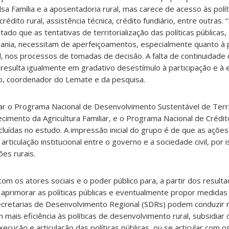
sa Família e a aposentadoria rural, mas carece de acesso às polít
crédito rural, assistência técnica, crédito fundiário, entre outras.
o que as tentativas de territorialização das políticas públicas
dania, necessitam de aperfeiçoamentos, especialmente quanto à 
l, nos processos de tomadas de decisão. A falta de continuidade d
resulta igualmente em gradativo desestímulo à participação e à 
igo, coordenador do Lemate e da pesquisa.
ar o Programa Nacional de Desenvolvimento Sustentável de Territ
cimento da Agricultura Familiar, e o Programa Nacional de Crédit
ncluídas no estudo. A impressão inicial do grupo é de que as açõ
rticulação institucional entre o governo e a sociedade civil, por 
es rurais.
com os atores sociais e o poder público para, a partir dos result
aprimorar as políticas públicas e eventualmente propor medidas 
 Secretarias de Desenvolvimento Regional (SDRs) podem conduzir
 mais eficiência às políticas de desenvolvimento rural, subsidiar
xecução e articulação das políticas públicas, ou se articular com