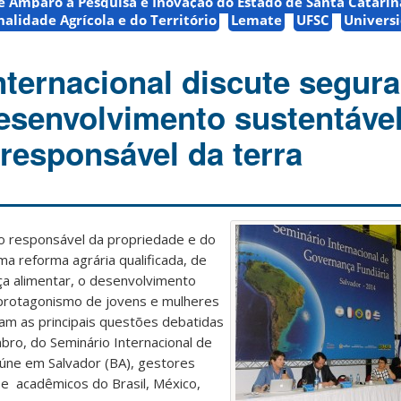
 Amparo à Pesquisa e Inovação do Estado de Santa Catarin
alidade Agrícola e do Território
Lemate
UFSC
Univers
nternacional discute segur
desenvolvimento sustentável
responsável da terra
o responsável da propriedade e do
a reforma agrária qualificada, de
ça alimentar, o desenvolvimento
 protagonismo de jovens e mulheres
ram as principais questões debatidas
bro, do Seminário Internacional de
eúne em Salvador (BA), gestores
s e acadêmicos do Brasil, México,