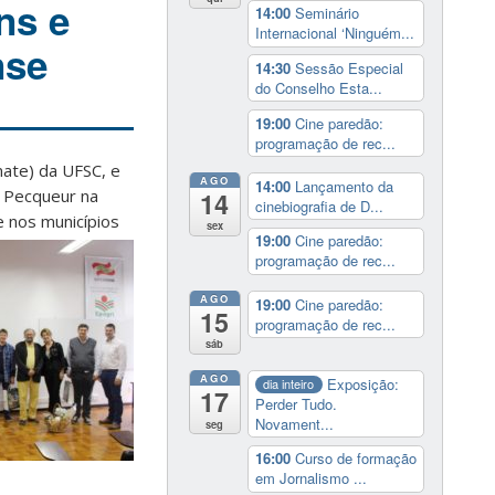
ns e
14:00
Seminário
Internacional ‘Ninguém...
nse
14:30
Sessão Especial
do Conselho Esta...
19:00
Cine paredão:
programação de rec...
mate) da UFSC, e
AGO
14:00
Lançamento da
d Pecqueur na
14
cinebiografia de D...
e nos municípios
sex
19:00
Cine paredão:
programação de rec...
AGO
19:00
Cine paredão:
15
programação de rec...
sáb
AGO
Exposição:
dia inteiro
17
Perder Tudo.
Novament...
seg
16:00
Curso de formação
em Jornalismo ...