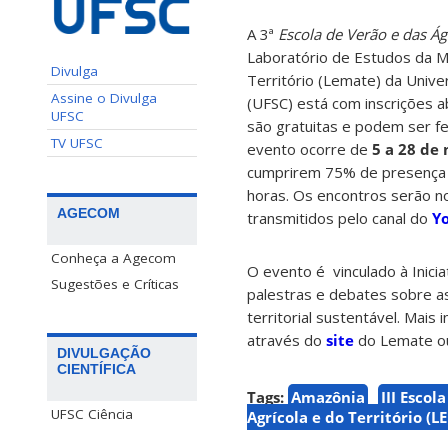
A 3ª
Escola de Verão e das Á
Laboratório de Estudos da Mu
Divulga
Território (Lemate) da Unive
Assine o Divulga
(UFSC) está com inscrições 
UFSC
são gratuitas e podem ser f
TV UFSC
evento ocorre de
5 a 28 de
cumprirem 75% de presença t
horas. Os encontros serão no
AGECOM
transmitidos pelo canal do
Y
Conheça a Agecom
O evento é vinculado à Inici
Sugestões e Críticas
palestras e debates sobre a
territorial sustentável. Mai
através do
site
do Lemate o
DIVULGAÇÃO
CIENTÍFICA
Tags:
Amazônia
III Escol
UFSC Ciência
Agrícola e do Território (