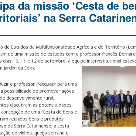
ipa da missão ‘Cesta de be
ritoriais’ na Serra Catarine
 de Estudos da Multifuncionalidade Agrícola e do Território (Le
iparam de uma missão de estudos com o professor francês Bernar
s dias 10, 11 e 12 de setembro, a equipe interinstitucional estev
m Jardim da Serra.
nduzir o professor Pecqueur para uma
ar a possibilidade de promover ações
de desenvolvimento rural.
ntes discutiram as potencialidades
 à concepção de uma “Cesta de bens e
 foram reunidos bens e produtos
caso da Serra Catarinense, a cesta
icação de vinhos, queijo serrano e