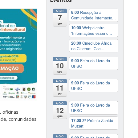
AGO
8:00
Recepção à
7
Comunidade Internacio...
sex
10:00
Webpalestra:
‘Informações essenc...
20:00
Cineclube África
no Cinema: ‘Coc...
AGO
9:00
Feira do Livro da
10
UFSC
seg
AGO
9:00
Feira do Livro da
11
UFSC
ter
AGO
9:00
Feira do Livro da
12
UFSC
 oficinas
qua
dade, comunidades
17:00
3º Prêmio Zahidé
Muzart
AGO
9:00
Feira do Livro da