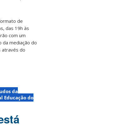
 formato de
as, das 19h às
arão com um
io da mediação do
s através do
tudos da
al Educação do
está