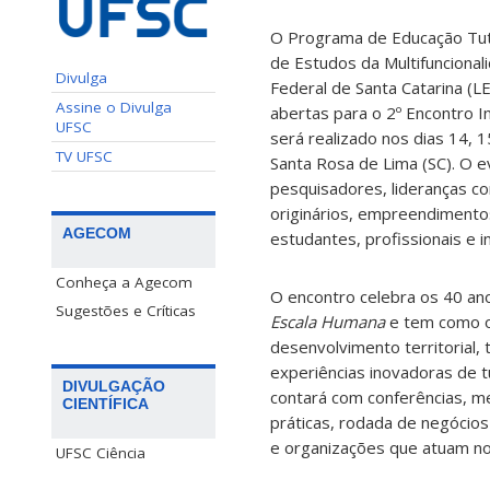
O Programa de Educação Tut
de Estudos da Multifuncional
Divulga
Federal de Santa Catarina (
Assine o Divulga
abertas para o 2º Encontro In
UFSC
será realizado nos dias 14, 
TV UFSC
Santa Rosa de Lima (SC). O e
pesquisadores, lideranças c
originários, empreendimento
AGECOM
estudantes, profissionais e in
Conheça a Agecom
O encontro celebra os 40 a
Sugestões e Críticas
Escala Humana
e tem como o
desenvolvimento territorial, t
experiências inovadoras de 
DIVULGAÇÃO
contará com conferências, me
CIENTÍFICA
práticas, rodada de negócios
e organizações que atuam no 
UFSC Ciência