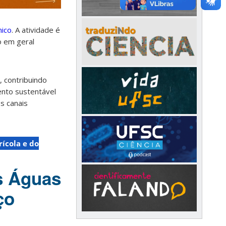
nico
. A atividade é
o em geral
, contribuindo
ento sustentável
s canais
ícola e do
s Águas
ço