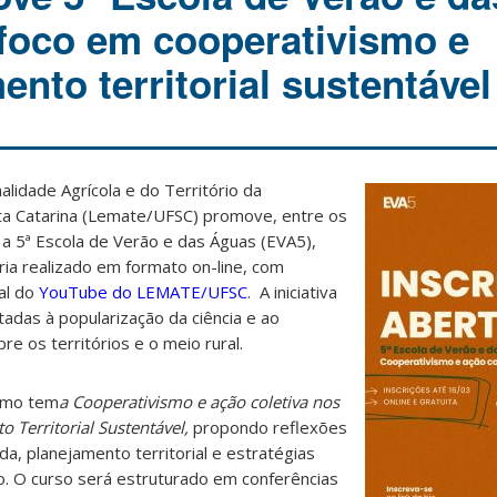
foco em cooperativismo e
nto territorial sustentável
alidade Agrícola e do Território da
ta Catarina (Lemate/UFSC) promove, entre os
, a 5ª Escola de Verão e das Águas (EVA5),
ria realizado em formato on-line, com
al do
YouTube do LEMATE/UFSC
. A iniciativa
tadas à popularização da ciência e ao
e os territórios e o meio rural.
como tem
a Cooperativismo e ação coletiva nos
 Territorial Sustentável,
propondo reflexões
ida, planejamento territorial e estratégias
o. O curso será estruturado em conferências