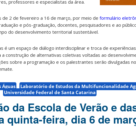
res, professores e especialistas da área.
s de 2 de fevereiro a 16 de março, por meio de
formulário eletrô
raduação e pós-graduação, docentes, pesquisadores e ao públic
po do desenvolvimento territorial sustentável.
s é um espaço de diálogo interdisciplinar e troca de experiências
ra a construção de alternativas coletivas voltadas ao desenvolvim
ações sobre a programação e os palestrantes serão divulgadas no
Lemate.
s Águas
Laboratório de Estudos da Multifuncionalidade Agr
Universidade Federal de Santa Catarina
ão da Escola de Verão e da
na quinta-feira, dia 6 de mar