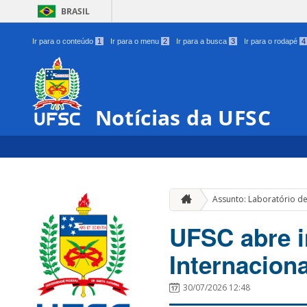
BRASIL
Ir para o conteúdo
1
Ir para o menu
2
Ir para a busca
3
Ir para o rodapé
4
Notícias da UFSC
Assunto: Laboratório de
UFSC abre i
Internaciona
30/07/2026 12:48