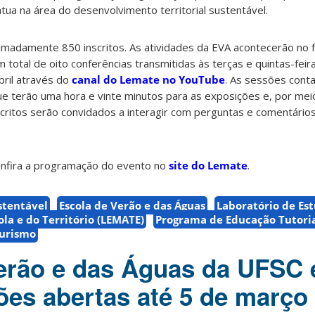
atua na área do desenvolvimento territorial sustentável.
imadamente 850 inscritos. As atividades da EVA acontecerão no
m total de oito conferências transmitidas às terças e quintas-feir
bril através do
canal do Lemate no YouTube
. As sessões cont
e terão uma hora e vinte minutos para as exposições e, por me
critos serão convidados a interagir com perguntas e comentário
confira a programação do evento no
site do Lemate
.
stentável
Escola de Verão e das Águas
Laboratório de Es
la e do Território (LEMATE)
Programa de Educação Tutori
urismo
erão e das Águas da UFSC 
ões abertas até 5 de março