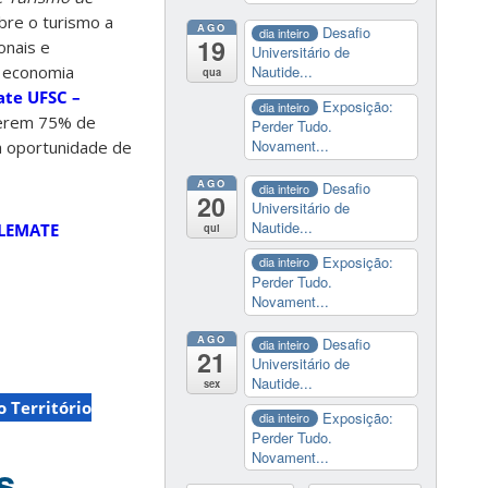
bre o turismo a
AGO
Desafio
dia inteiro
19
onais e
Universitário de
o economia
Nautide...
qua
te UFSC –
Exposição:
dia inteiro
iverem 75% de
Perder Tudo.
Novament...
a oportunidade de
AGO
Desafio
dia inteiro
20
Universitário de
Nautide...
LEMATE
qui
Exposição:
dia inteiro
Perder Tudo.
Novament...
AGO
Desafio
dia inteiro
21
Universitário de
Nautide...
sex
 Território
Exposição:
dia inteiro
Perder Tudo.
Novament...
s