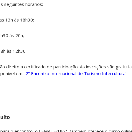
s seguintes horários:
das 13h às 18h30;
8h30 às 20h;
 8h às 12h30.
ão direito a certificado de participação.
As inscrições são gratui
isponível em:
2º Encontro Internacional de Turismo Intercultural
uito
a para o encontro, o LEMATE/UFSC também oferece o curso onlin