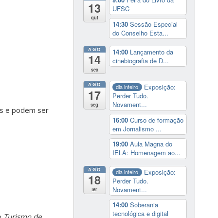
13
UFSC
qui
14:30
Sessão Especial
do Conselho Esta...
AGO
14:00
Lançamento da
14
cinebiografia de D...
sex
AGO
Exposição:
dia inteiro
17
Perder Tudo.
Novament...
seg
tas e podem ser
16:00
Curso de formação
em Jornalismo ...
19:00
Aula Magna do
IELA: Homenagem ao...
AGO
Exposição:
dia inteiro
18
Perder Tudo.
Novament...
ter
14:00
Soberania
tecnológica e digital
e
Turismo de