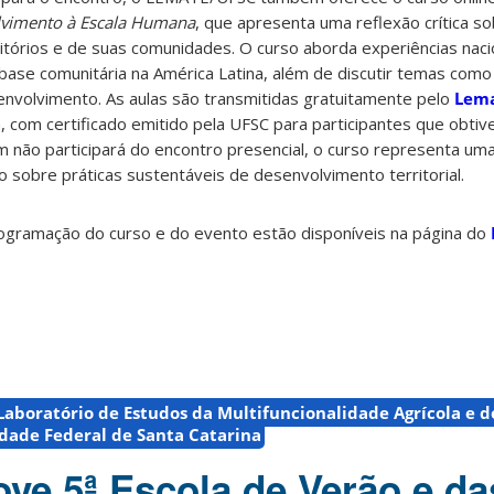
lvimento à Escala Humana
, que apresenta uma reflexão crítica so
rritórios e de suas comunidades. O curso aborda experiências naci
 base comunitária na América Latina, além de discutir temas com
senvolvimento. As aulas são transmitidas gratuitamente pelo
Lema
, com certificado emitido pela UFSC para participantes que obt
 não participará do encontro presencial, o curso representa um
 sobre práticas sustentáveis de desenvolvimento territorial.
ogramação do curso e do evento estão disponíveis na página do
Laboratório de Estudos da Multifuncionalidade Agrícola e do
dade Federal de Santa Catarina
e 5ª Escola de Verão e da