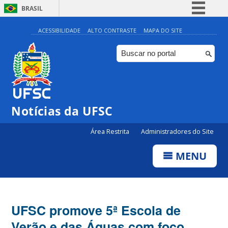
BRASIL
Simplifique!
ACESSIBILIDADE
ALTO CONTRASTE
MAPA DO SITE
Comunica BR
Participe
Acesso à informação
Legislação
Notícias da UFSC
Canais
Área Restrita
Administradores do Site
MENU
UFSC promove 5ª Escola de
Verão e das Águas com foco