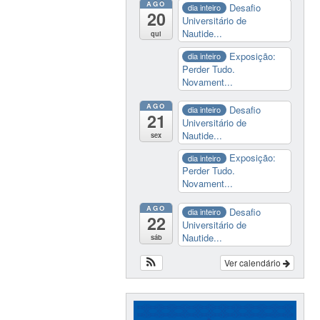
AGO
Desafio
dia inteiro
20
Universitário de
Nautide...
qui
Exposição:
dia inteiro
Perder Tudo.
Novament...
AGO
Desafio
dia inteiro
21
Universitário de
Nautide...
sex
Exposição:
dia inteiro
Perder Tudo.
Novament...
AGO
Desafio
dia inteiro
22
Universitário de
Nautide...
sáb
Ver calendário