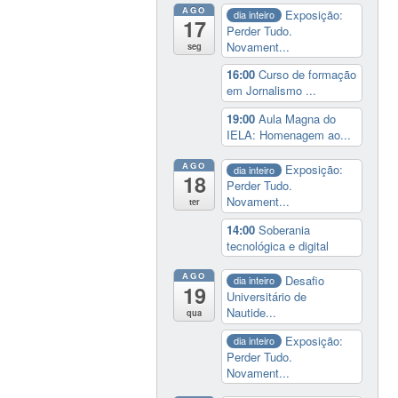
AGO
Exposição:
dia inteiro
17
Perder Tudo.
Novament...
seg
16:00
Curso de formação
em Jornalismo ...
19:00
Aula Magna do
IELA: Homenagem ao...
AGO
Exposição:
dia inteiro
18
Perder Tudo.
Novament...
ter
14:00
Soberania
tecnológica e digital
AGO
Desafio
dia inteiro
19
Universitário de
Nautide...
qua
Exposição:
dia inteiro
Perder Tudo.
Novament...