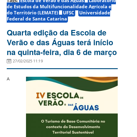
Tags:
Escola de Verão e das Águas
Laboratório
de Estudos da Multifuncionalidade Agrícola e
do Território (LEMATE)
UFSC
Universidade
Federal de Santa Catarina
Quarta edição da Escola de
Verão e das Águas terá início
na quinta-feira, dia 6 de março
27/02/2025 11:19
A