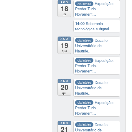
AGO
Exposição:
dia inteiro
18
Perder Tudo.
Novament...
ter
14:00
Soberania
tecnológica e digital
AGO
Desafio
dia inteiro
19
Universitário de
Nautide...
qua
Exposição:
dia inteiro
Perder Tudo.
Novament...
AGO
Desafio
dia inteiro
20
Universitário de
Nautide...
qui
Exposição:
dia inteiro
Perder Tudo.
Novament...
AGO
Desafio
dia inteiro
21
Universitário de