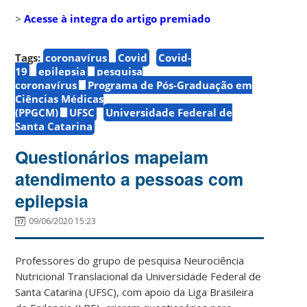
>
Acesse à integra do artigo premiado
Tags:
coronavírus
Covid
Covid-
19
epilepsia
pesquisa
coronavírus
Programa de Pós-Graduação em
Ciências Médicas
(PPGCM)
UFSC
Universidade Federal de
Santa Catarina
Questionários mapeiam
atendimento a pessoas com
epilepsia
09/06/2020 15:23
Professores do grupo de pesquisa Neurociência
Nutricional Translacional da Universidade Federal de
Santa Catarina (UFSC), com apoio da Liga Brasileira