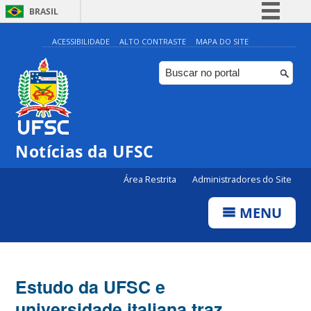
BRASIL
Simplifique!
ACESSIBILIDADE
ALTO CONTRASTE
MAPA DO SITE
Comunica BR
Participe
Acesso à informação
Legislação
Notícias da UFSC
Canais
Área Restrita
Administradores do Site
MENU
Estudo da UFSC e
universidade italiana traz