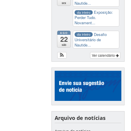
Nautide...
sex
Exposição:
dia inteiro
Perder Tudo.
Novament...
AGO
Desafio
dia inteiro
22
Universitário de
Nautide...
sáb
Ver calendário
Arquivo de notícias