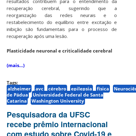
resultados contribuem para o entendimento da
recuperação cerebral, sugerindo que a
reorganização das redes neurais e o
restabelecimento do equilíbrio entre excitação e
inibição são fundamentais para o processo de
recuperação após uma lesão.
Plasticidade neuronal e criticalidade cerebral
(mais…)
Tags:
alzheimer
avc
cérebro
epilepsia
física
Neurociê
de Pádua
Universidade Federal de Santa
Catarina
Washington University
Pesquisadora da UFSC
recebe prêmio internacional
com estudo sobre Covid-19 e