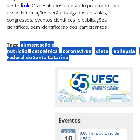
neste
link
. Os resultados do estudo produzido com
essas informações serão divulgados em aulas,
congressos, eventos científicos, e publicações
científicas, sem identificação dos participantes.
Tags:
alimentação e
nutrição
cetogênica
coronavírus
dieta
epilepsia
Federal de Santa Catarina
Eventos
AGO
9:00
Feira do Livro da
10
UFSC