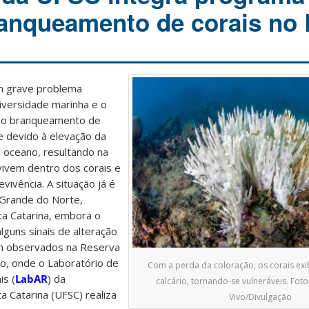
anqueamento de corais no 
um grave problema
iversidade marinha e o
al: o branqueamento de
e devido à elevação da
 oceano, resultando na
vivem dentro dos corais e
vivência. A situação já é
 Grande do Norte,
a Catarina, embora o
lguns sinais de alteração
am observados na Reserva
o, onde o Laboratório de
Com a perda da coloração, os corais ex
is (
LabAR
) da
calcário, tornando-se vulneráveis. Foto
a Catarina (UFSC) realiza
Vivo/Divulgação