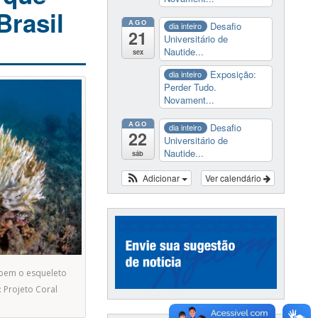
Brasil
AGO
Desafio
dia inteiro
21
Universitário de
Nautide...
sex
Exposição:
dia inteiro
Perder Tudo.
Novament...
AGO
Desafio
dia inteiro
22
Universitário de
Nautide...
sáb
Adicionar
Ver calendário
ibem o esqueleto
: Projeto Coral