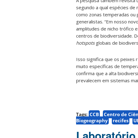
A pesquisa também revisita u
segundo a qual espécies de r
como zonas temperadas ou p
generalistas. “Em nosso nov
amplitudes de nicho trófico 
centros de biodiversidade. D
hotspots
globais de biodiver
Isso significa que os peixes 
muito específicas de tempera
confirma que a alta biodiver
prevalecem em sistemas mais
Tags:
CCB
Centro de Ciên
Biogeography
recifes
U
Laboratório