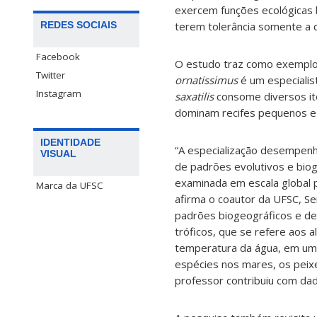
exercem funções ecológicas 
REDES SOCIAIS
terem tolerância somente a 
Facebook
O estudo traz como exemplo 
Twitter
ornatissimus
é um especialist
Instagram
saxatilis
consome diversos ite
dominam recifes pequenos e 
IDENTIDADE
“A especialização desempen
VISUAL
de padrões evolutivos e bio
examinada em escala global 
Marca da UFSC
afirma o coautor da UFSC, Se
padrões biogeográficos e de 
tróficos, que se refere aos a
temperatura da água, em um 
espécies nos mares, os peixe
professor contribuiu com dado