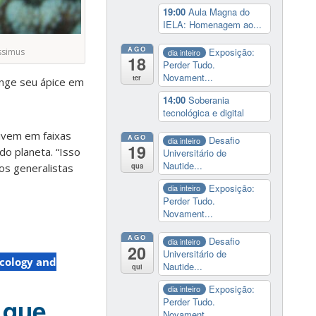
19:00
Aula Magna do
IELA: Homenagem ao...
AGO
Exposição:
ssimus
dia inteiro
18
Perder Tudo.
Novament...
ter
inge seu ápice em
14:00
Soberania
tecnológica e digital
vivem em faixas
AGO
Desafio
dia inteiro
19
o planeta. “Isso
Universitário de
Nautide...
qua
os generalistas
Exposição:
dia inteiro
Perder Tudo.
Novament...
AGO
Desafio
dia inteiro
20
Universitário de
Ecology and
Nautide...
qui
Exposição:
dia inteiro
 que
Perder Tudo.
Novament...