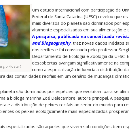
Um estudo internacional com participação da Un
Federal de Santa Catarina (UFSC) revelou que os 
mais diversos do planeta são dominados por es
altamente especializadas em sua alimentação e t
A pesquisa, publicada na conceituada revis
and Biogeography
, traz novas dados inéditos s
dos recifes e foi coassinada pelo professor Sergi
Departamento de Ecologia e Zoologia da UFSC. 
descobertas avançam significativamente na co
ergio Floeter)
como a especialização influencia a distribuição d
tura das comunidades recifais em um cenário de mudanças climátic
 planeta são dominados por espécies que evoluíram para se alim
rma a bióloga marinha Zoé Delecambre, autora principal. A pesquis
eta e a distribuição de peixes recifais ao redor do mundo para 
bientes os peixes ecologicamente mais especializados prospera
is especializados são aqueles que vivem sob condições bem esp