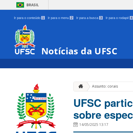
BRASIL
Ir para o conteúdo
1
Ir para o menu
2
Ir para a busca
3
Ir para o rodapé
4
Notícias da UFSC
Assunto: corais
UFSC partic
sobre espec
14/05/2025 13:17