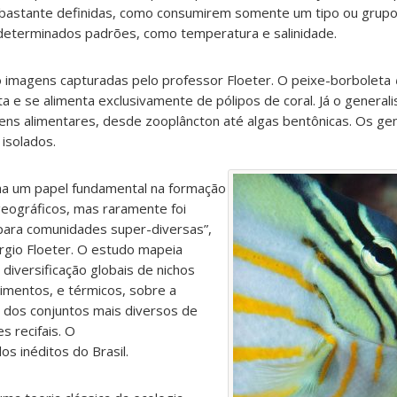
bastante definidas, como consumirem somente um tipo ou grupo
determinados padrões, como temperatura e salinidade.
imagens capturadas pelo professor Floeter. O peixe-borboleta
a e se alimenta exclusivamente de pólipos de coral. Já o general
ns alimentares, desde zooplâncton até algas bentônicas. Os gen
isolados.
ha um papel fundamental na formação
geográficos, mas raramente foi
para comunidades super-diversas”,
rgio Floeter. O estudo mapeia
diversificação globais de nichos
limentos, e térmicos, sobre a
dos conjuntos mais diversos de
s recifais. O
s inéditos do Brasil.