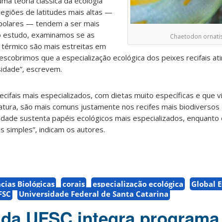
ma teoria clássica da ecologia
egiões de latitudes mais altas —
olares — tendem a ser mais
o estudo, examinamos se as
Chaetodon ornati
e térmico são mais estreitas em
escobrimos que a especialização ecológica dos peixes recifais at
sidade”, escrevem.
recifais mais especializados, com dietas muito específicas e que 
tura, são mais comuns justamente nos recifes mais biodiversos d
sidade sustenta papéis ecológicos mais especializados, enquanto 
 simples”, indicam os autores.
cias Biológicas
corais
especialização ecológica
Global 
FSC
Universidade Federal de Santa Catarina
 da UFSC integra programa