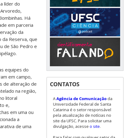
a líder do
 Arvoredo,
e Bombinhas. Há
idade em parceria
servação da
o da Reserva, que
hau de São Pedro e
ipélago.
 as equipes do
eram em campo,
CONTATOS
s de alteração de
ntelado na região,
o litoral
A
Agência de Comunicação
da
Universidade Federal de Santa
to e,
Catarina é o setor responsável
nchas em uma ou
pela atualização de notícias no
acionada a
site da UFSC. Para solicitar uma
parativa de uma
divulgação, acesse
o site
.
Para falar com qualquer setor da