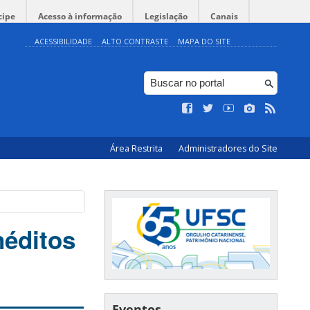
cipe
Acesso à informação
Legislação
Canais
ACESSIBILIDADE
ALTO CONTRASTE
MAPA DO SITE
Área Restrita
Administradores do Site
néditos
Eventos