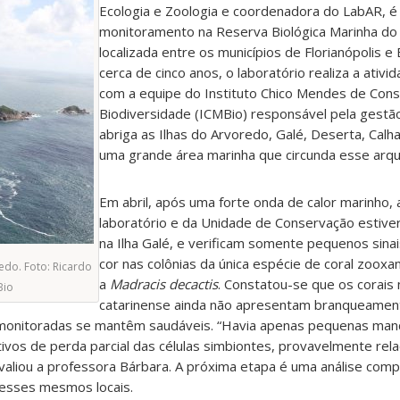
Ecologia e Zoologia e coordenadora do LabAR, é 
monitoramento na Reserva Biológica Marinha do
localizada entre os municípios de Florianópolis 
cerca de cinco anos, o laboratório realiza a ativ
com a equipe do Instituto Chico Mendes de Con
Biodiversidade (ICMBio) responsável pela gestã
abriga as Ilhas do Arvoredo, Galé, Deserta, Cal
uma grande área marinha que circunda esse arqu
Em abril, após uma forte onda de calor marinho,
laboratório e da Unidade de Conservação estiv
na Ilha Galé, e verificam somente pequenos sinai
cor nas colônias da única espécie de coral zooxa
edo. Foto: Ricardo
a
Madracis decactis
. Constatou-se que os corais n
Bio
catarinense ainda não apresentam branqueamen
 monitoradas se mantêm saudáveis. “Havia apenas pequenas ma
tivos de perda parcial das células simbiontes, provavelmente rel
valiou a professora Bárbara. A próxima etapa é uma análise com
desses mesmos locais.