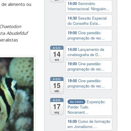
14:00
Seminário
 de alimento ou
Internacional ‘Ninguém...
14:30
Sessão Especial
do Conselho Esta...
Chaetodon
19:00
Cine paredão:
ista
Abudefduf
programação de rec...
eralistas
AGO
14:00
Lançamento da
14
cinebiografia de D...
sex
19:00
Cine paredão:
programação de rec...
AGO
19:00
Cine paredão:
15
programação de rec...
sáb
AGO
Exposição:
dia inteiro
17
Perder Tudo.
Novament...
seg
16:00
Curso de formação
em Jornalismo ...