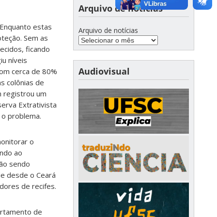
Arquivo de notícias
. Enquanto estas
Arquivo de notícias
oteção. Sem as
ecidos, ficando
u níveis
Audiovisual
 com cerca de 80%
s colônias de
 registrou um
erva Extrativista
o problema.
monitorar o
ando ao
tão sendo
de desde o Ceará
dores de recifes.
artamento de