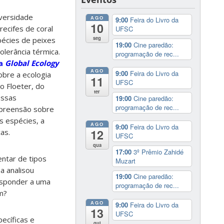
iversidade
AGO
9:00
Feira do Livro da
10
recifes de coral
UFSC
seg
pécies de peixes
19:00
Cine paredão:
olerância térmica.
programação de rec...
ta
Global Ecology
AGO
9:00
Feira do Livro da
obre a ecologia
11
UFSC
o Floeter, do
ter
Essas
19:00
Cine paredão:
programação de rec...
mpreensão sobre
as espécies, a
AGO
9:00
Feira do Livro da
12
as.
UFSC
qua
17:00
3º Prêmio Zahidé
entar de tipos
Muzart
a analisou
19:00
Cine paredão:
responder a uma
programação de rec...
m?
AGO
9:00
Feira do Livro da
13
UFSC
ecíficas e
qui