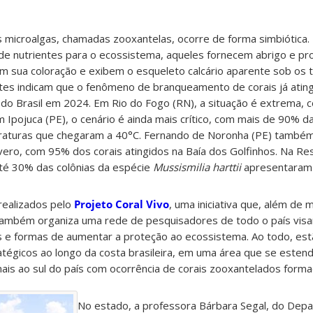
as microalgas, chamadas zooxantelas, ocorre de forma simbiótica
de nutrientes para o ecossistema, aqueles fornecem abrigo e pr
m sua coloração e exibem o esqueleto calcário aparente sob os t
tes indicam que o fenômeno de branqueamento de corais já atingi
 do Brasil em 2024. Em Rio do Fogo (RN), a situação é extrema,
pojuca (PE), o cenário é ainda mais crítico, com mais de 90% da
raturas que chegaram a 40°C. Fernando de Noronha (PE) também
ro, com 95% dos corais atingidos na Baía dos Golfinhos. Na Res
té 30% das colônias da espécie
Mussismilia harttii
apresentaram 
realizados pelo
Projeto Coral Vivo
, uma iniciativa que, além de 
também organiza uma rede de pesquisadores de todo o país vis
 e formas de aumentar a proteção ao ecossistema. Ao todo, es
tégicos ao longo da costa brasileira, em uma área que se esten
mais ao sul do país com ocorrência de corais zooxantelados forma
No estado, a professora Bárbara Segal, do Dep