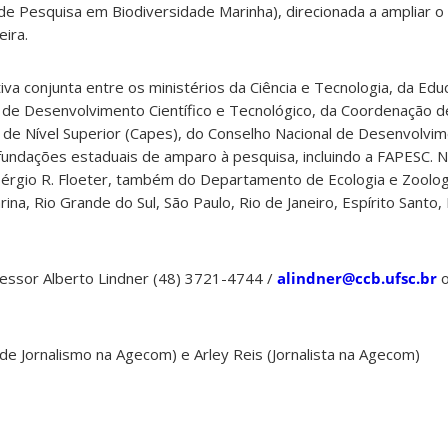
de Pesquisa em Biodiversidade Marinha), direcionada a ampliar 
eira.
ativa conjunta entre os ministérios da Ciência e Tecnologia, da Ed
 de Desenvolvimento Científico e Tecnológico, da Coordenação d
e Nível Superior (Capes), do Conselho Nacional de Desenvolvime
fundações estaduais de amparo à pesquisa, incluindo a FAPESC. 
érgio R. Floeter, também do Departamento de Ecologia e Zoologi
ina, Rio Grande do Sul, São Paulo, Rio de Janeiro, Espírito Sant
essor Alberto Lindner (48) 3721-4744 /
alindner@ccb.ufsc.br
o
 de Jornalismo na Agecom) e Arley Reis (Jornalista na Agecom)