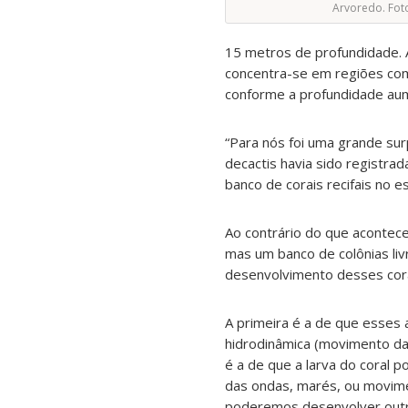
Arvoredo. Foto
15 metros de profundidade. 
concentra-se em regiões co
conforme a profundidade au
“Para nós foi uma grande sur
decactis havia sido registr
banco de corais recifais no e
Ao contrário do que acontece
mas um banco de colônias li
desenvolvimento desses cora
A primeira é a de que esses
hidrodinâmica (movimento da 
é a de que a larva do coral 
das ondas, marés, ou movimen
poderemos desenvolver outro