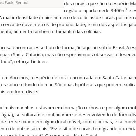
s: Paulo Bertuol
dos corais, que são da espécie Ma
região ocupada mede 3400m² e es
A maior densidade (maior número de colônias de corais por metr
m cerca de nove metros de profundidade, e um dos aspectos já 
menta, aumenta também o tamanho das colônias.
presa encontrar esse tipo de formação aqui no sul do Brasil. A e
ada para Santa Catarina, mas não esperávamos observar o desenv
stado”, reforça Lindner.
 em Abrolhos, a espécie de coral encontrada em Santa Catarina n
vres sobre o fundo do mar. São duas hipóteses que podem explica
is em forma livre.
 animais marinhos estavam em formação rochosa e por algum mo
água), se soltaram e continuaram se desenvolvendo de forma livr
pode ter se fixado em algum local móvel, como conchas, e se mov
to de outros animais. “Esse sítio de corais tem grande potencia
s projetos na região”, comemora Kátia Capel.