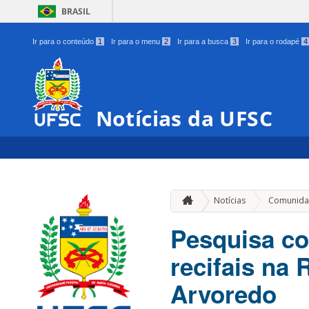
BRASIL
Ir para o conteúdo
1
Ir para o menu
2
Ir para a busca
3
Ir para o rodapé
4
Notícias da UFSC
Notícias
Comunida
Pesquisa co
recifais na
Arvoredo