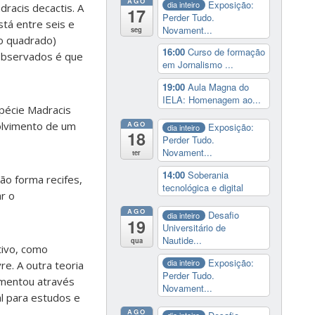
AGO
Exposição:
dia inteiro
dracis decactis. A
17
Perder Tudo.
tá entre seis e
Novament...
seg
o quadrado)
16:00
Curso de formação
observados é que
em Jornalismo ...
19:00
Aula Magna do
IELA: Homenagem ao...
spécie Madracis
AGO
olvimento de um
Exposição:
dia inteiro
18
Perder Tudo.
Novament...
ter
14:00
Soberania
ão forma recifes,
tecnológica e digital
r o
AGO
Desafio
dia inteiro
19
Universitário de
Nautide...
qua
tivo, como
Exposição:
dia inteiro
e. A outra teoria
Perder Tudo.
imentou através
Novament...
l para estudos e
AGO