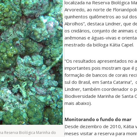
localizada na Reserva Biológica M
Arvoredo, ao norte de Florianópoli
quinhentos quilômetros ao sul dos
Abrolhos”, destaca Lindner, que 
os cnidários, conjunto de animais qu
anêmonas e águas-vivas e orienta
mestrado da bióloga Kátia Capel.
“Os resultados apresentados no a
importantes pois mostram que é p
formação de bancos de corais rec
sul do Brasil, em Santa Catarina”
Lindner, também coordenador o p
Biodiversidade Marinha de Santa C
mais abaixo).
Monitorando o fundo do mar
Desde dezembro de 2010, Kátia va
 na Reserva Biológica Marinha do
meses visitar a reserva para moni