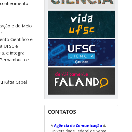
o conhecimento
ucação e do Meio
e
nto Científico e
Na UFSC é
a, e integra
o, Pernambuco e
u Kátia Capel
CONTATOS
A
Agência de Comunicação
da
Universidade Federal de Santa