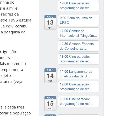
arinha do
19:00
Cine paredão:
programação de rec...
s e a mil e
 recifes de
AGO
9:00
Feira do Livro da
desde 1996 estuda
13
UFSC
e inclui corais,
qui
14:00
Seminário
 a pesquisa de
Internacional ‘Ninguém...
14:30
Sessão Especial
do Conselho Esta...
rtigo são
19:00
Cine paredão:
ossível a
programação de rec...
ifais mesmo no
, complementa
AGO
14:00
Lançamento da
14
rojeto
cinebiografia de D...
atarina (veja
sex
19:00
Cine paredão:
programação de rec...
AGO
19:00
Cine paredão:
15
programação de rec...
i a cada três
sáb
torar a população