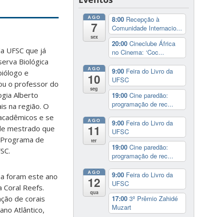
AGO
8:00
Recepção à
7
Comunidade Internacio...
sex
20:00
Cineclube África
a UFSC que já
no Cinema: ‘Coc...
erva Biológica
AGO
9:00
Feira do Livro da
iólogo e
10
UFSC
ou o professor do
seg
gia Alberto
19:00
Cine paredão:
programação de rec...
is na região. O
acadêmicos e se
AGO
9:00
Feira do Livro da
11
de mestrado que
UFSC
o Programa de
ter
19:00
Cine paredão:
SC.
programação de rec...
AGO
9:00
Feira do Livro da
sa foram este ano
12
UFSC
a Coral Reefs.
qua
ção de corais
17:00
3º Prêmio Zahidé
Muzart
ano Atlântico,