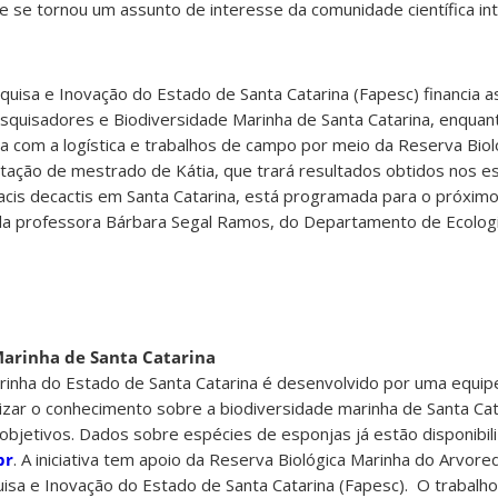
e se tornou um assunto de interesse da comunidade científica int
uisa e Inovação do Estado de Santa Catarina (Fapesc) financia a
quisadores e Biodiversidade Marinha de Santa Catarina, enquant
a com a logística e trabalhos de campo por meio da Reserva Biol
rtação de mestrado de Kátia, que trará resultados obtidos nos e
racis decactis em Santa Catarina, está programada para o próximo
la professora Bárbara Segal Ramos, do Departamento de Ecologi
Marinha de Santa Catarina
rinha do Estado de Santa Catarina é desenvolvido por uma equi
izar o conhecimento sobre a biodiversidade marinha de Santa Cat
bjetivos. Dados sobre espécies de esponjas já estão disponibili
br
. A iniciativa tem apoio da Reserva Biológica Marinha do Arvor
sa e Inovação do Estado de Santa Catarina (Fapesc). O trabalho