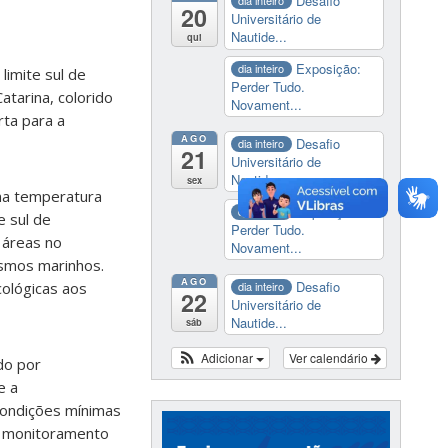
Desafio
dia inteiro
20
Universitário de
Nautide...
qui
Exposição:
dia inteiro
limite sul de
Perder Tudo.
atarina, colorido
Novament...
rta para a
AGO
Desafio
dia inteiro
21
Universitário de
Nautide...
sex
na temperatura
Exposição:
dia inteiro
e sul de
Perder Tudo.
 áreas no
Novament...
ismos marinhos.
AGO
Desafio
cológicas aos
dia inteiro
22
Universitário de
Nautide...
sáb
Adicionar
Ver calendário
do por
e a
condições mínimas
o monitoramento