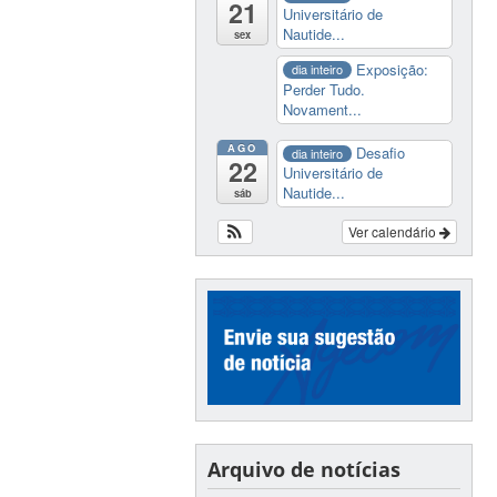
21
Universitário de
Nautide...
sex
Exposição:
dia inteiro
Perder Tudo.
Novament...
AGO
Desafio
dia inteiro
22
Universitário de
Nautide...
sáb
Ver calendário
Arquivo de notícias