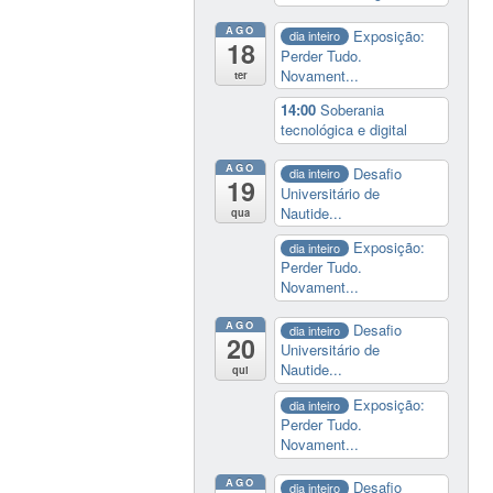
AGO
Exposição:
dia inteiro
18
Perder Tudo.
Novament...
ter
14:00
Soberania
tecnológica e digital
AGO
Desafio
dia inteiro
19
Universitário de
Nautide...
qua
Exposição:
dia inteiro
Perder Tudo.
Novament...
AGO
Desafio
dia inteiro
20
Universitário de
Nautide...
qui
Exposição:
dia inteiro
Perder Tudo.
Novament...
AGO
Desafio
dia inteiro