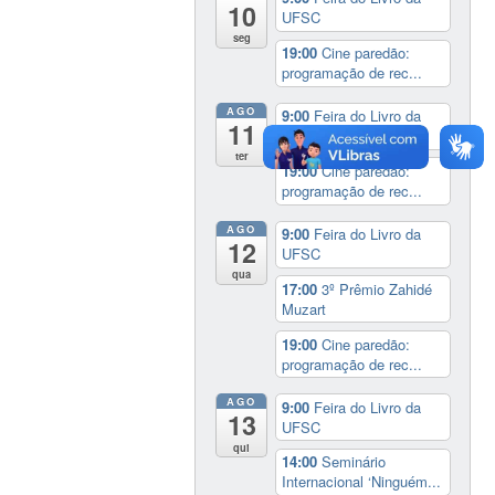
10
UFSC
seg
19:00
Cine paredão:
programação de rec...
AGO
9:00
Feira do Livro da
11
UFSC
ter
19:00
Cine paredão:
programação de rec...
AGO
9:00
Feira do Livro da
12
UFSC
qua
17:00
3º Prêmio Zahidé
Muzart
19:00
Cine paredão:
programação de rec...
AGO
9:00
Feira do Livro da
13
UFSC
qui
14:00
Seminário
Internacional ‘Ninguém...