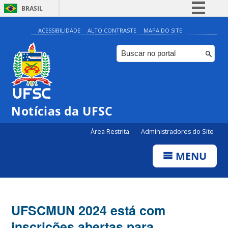
BRASIL
Simplifique!
ACESSIBILIDADE
ALTO CONTRASTE
MAPA DO SITE
Comunica BR
Participe
Acesso à informação
Legislação
Notícias da UFSC
Canais
Área Restrita
Administradores do Site
MENU
UFSCMUN 2024 está com
inscrições abertas para