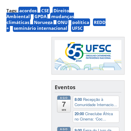
Tags:
acordos
CSE
Direito
Ambiental
GPDA
mudanças
climáticas
Noruega
ONU
política
REDD
+
seminário internacional
UFSC
Eventos
AGO
8:00
Recepção à
7
Comunidade Internacio...
sex
20:00
Cineclube África
no Cinema: ‘Coc...
AGO
9:00
Feira do Livro da