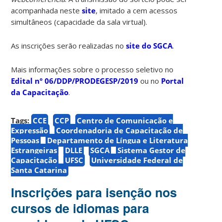
acompanhada neste
site
, imitado a cem acessos
simultâneos (capacidade da sala virtual).
As inscrições serão realizadas no
site do SGCA
.
Mais informações sobre o processo seletivo no
Edital nº 06/DDP/PRODEGESP/2019
ou no
Portal
da Capacitação
.
Tags:
CCE
CCP
Centro de Comunicação e
Expressão
Coordenadoria de Capacitação de
Pessoas
Departamento de Língua e Literatura
Estrangeiras
DLLE
SGCA
Sistema Gestor de
Capacitação
UFSC
Universidade Federal de
Santa Catarina
Inscrições para isenção nos
cursos de idiomas para