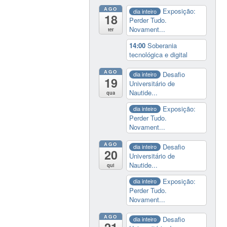
AGO
Exposição:
dia inteiro
18
Perder Tudo.
Novament...
ter
14:00
Soberania
tecnológica e digital
AGO
Desafio
dia inteiro
19
Universitário de
Nautide...
qua
Exposição:
dia inteiro
Perder Tudo.
Novament...
AGO
Desafio
dia inteiro
20
Universitário de
Nautide...
qui
Exposição:
dia inteiro
Perder Tudo.
Novament...
AGO
Desafio
dia inteiro