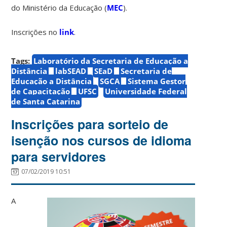
do Ministério da Educação (
MEC
).
Inscrições no
link
.
Tags:
Laboratório da Secretaria de Educação a
Distância
labSEAD
SEaD
Secretaria de
Educação a Distância
SGCA
Sistema Gestor
de Capacitação
UFSC
Universidade Federal
de Santa Catarina
Inscrições para sorteio de
isenção nos cursos de idioma
para servidores
07/02/2019 10:51
A