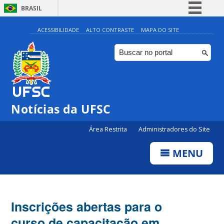
BRASIL
Simplifique!
ACESSIBILIDADE
ALTO CONTRASTE
MAPA DO SITE
Comunica BR
Participe
Acesso à informação
Legislação
Notícias da UFSC
Canais
Área Restrita
Administradores do Site
MENU
Inscrições abertas para o
curso de capacitação em