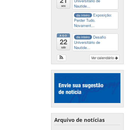
21
Universitário de
Nautide...
sex
Exposição:
dia inteiro
Perder Tudo.
Novament...
AGO
Desafio
dia inteiro
22
Universitário de
Nautide...
sáb
Ver calendário
Arquivo de notícias