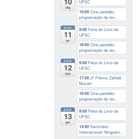
10
UFSC
seg
19:00
Cine paredão:
programação de rec...
AGO
9:00
Feira do Livro da
11
UFSC
ter
19:00
Cine paredão:
programação de rec...
AGO
9:00
Feira do Livro da
12
UFSC
qua
17:00
3º Prêmio Zahidé
Muzart
19:00
Cine paredão:
programação de rec...
AGO
9:00
Feira do Livro da
13
UFSC
qui
14:00
Seminário
Internacional ‘Ninguém...