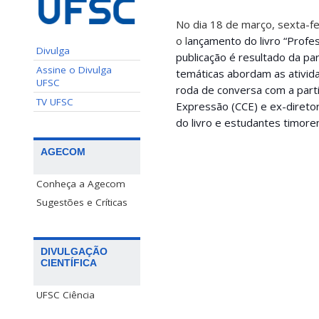
No dia 18 de março, sexta-fe
o l
ançamento do livro
“Profe
Divulga
publicação é resultado da pa
Assine o Divulga
temáticas abordam as ativi
UFSC
roda de conversa com a parti
TV UFSC
Expressão (CCE) e ex-diretor
do livro e estudantes timore
AGECOM
Conheça a Agecom
Sugestões e Críticas
DIVULGAÇÃO
CIENTÍFICA
UFSC Ciência