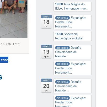
19:00
Aula Magna do
IELA: Homenagem ao...
AGO
Exposição:
dia inteiro
18
Perder Tudo.
Novament...
ter
14:00
Soberania
tecnológica e digital
r-Leste. Foto:
AGO
Desafio
dia inteiro
19
Universitário de
Nautide...
qua
Leste
Exposição:
dia inteiro
Perder Tudo.
Novament...
s
AGO
Desafio
dia inteiro
20
Universitário de
Nautide...
qui
Exposição:
dia inteiro
Perder Tudo.
Novament...