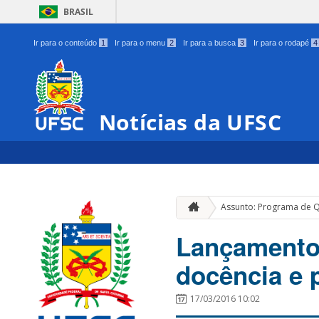
BRASIL
Ir para o conteúdo
1
Ir para o menu
2
Ir para a busca
3
Ir para o rodapé
4
Notícias da UFSC
Assunto: Programa de Q
Lançamento 
docência e 
17/03/2016 10:02