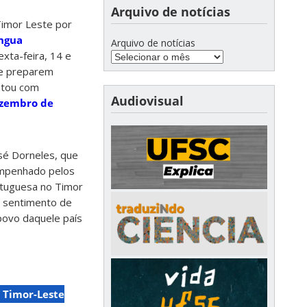
Arquivo de notícias
Timor Leste por
íngua
Arquivo de notícias
exta-feira, 14 e
se preparem
ontou com
Audiovisual
zembro de
sé Dorneles, que
sempenhado pelos
ortuguesa no Timor
o sentimento de
povo daquele país
 Timor-Leste