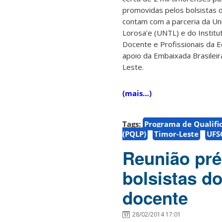
promovidas pelos bolsistas 
contam com a parceria da Un
Lorosa’e (UNTL) e do Instit
Docente e Profissionais da E
apoio da Embaixada Brasileira
Leste.
(mais…)
Tags:
Programa de Qualifi
(PQLP)
Timor-Leste
UFS
Reunião pré
bolsistas d
docente
28/02/2014 17:01