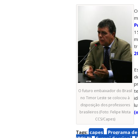
O
m
P
1
m
t
2
E
d
p
t
O futuro embaixador do Brasil
i
no Timor Leste se colocou à
l
disposição dos professores
(
brasileiros (Foto: Felipe Mota
CCS/Capes)
Tags:
capes
Programa de 