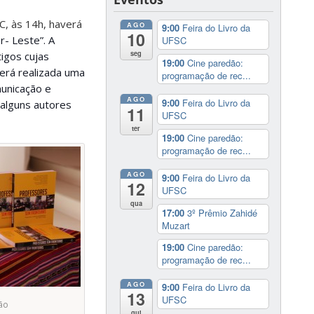
C, às 14h, haverá
AGO
9:00
Feira do Livro da
10
or-
Leste”. A
UFSC
seg
igos cujas
19:00
Cine paredão:
será realizada uma
programação de rec...
municação e
AGO
9:00
Feira do Livro da
 alguns autores
11
UFSC
ter
19:00
Cine paredão:
programação de rec...
AGO
9:00
Feira do Livro da
12
UFSC
qua
17:00
3º Prêmio Zahidé
Muzart
19:00
Cine paredão:
programação de rec...
AGO
9:00
Feira do Livro da
13
UFSC
ção
qui