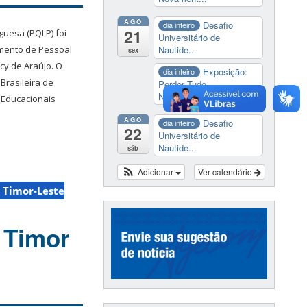
AGO
Desafio
dia inteiro
21
guesa (PQLP) foi
Universitário de
Nautide...
amento de Pessoal
sex
cy de Araújo. O
Exposição:
dia inteiro
Brasileira de
Perder Tudo.
Novament...
 Educacionais
AGO
Desafio
dia inteiro
22
Universitário de
Nautide...
sáb
Adicionar
Ver calendário
 Timor-Leste
 Timor