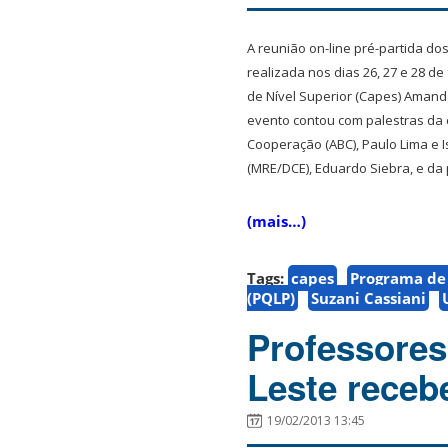
A reunião on-line pré-partida do
realizada nos dias 26, 27 e 28 
de Nível Superior (Capes) Amanda
evento contou com palestras da 
Cooperação (ABC), Paulo Lima e I
(MRE/DCE), Eduardo Siebra, e da p
(mais…)
Tags:
capes
Programa de 
(PQLP)
Suzani Cassiani
Professores
Leste receb
19/02/2013 13:45