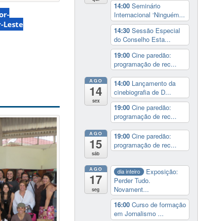
14:00
Seminário
or-
Internacional ‘Ninguém...
-Leste
14:30
Sessão Especial
do Conselho Esta...
19:00
Cine paredão:
programação de rec...
AGO
14:00
Lançamento da
14
cinebiografia de D...
sex
19:00
Cine paredão:
programação de rec...
AGO
19:00
Cine paredão:
15
programação de rec...
sáb
AGO
Exposição:
dia inteiro
17
Perder Tudo.
Novament...
seg
16:00
Curso de formação
em Jornalismo ...