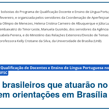
s bolsistas do Programa de Qualificação Docente e Ensino de Língua Portu
de fevereiro, e organizada pelos servidores da Coordenação de Aperfeiço
 Olímpio de Menezes, Helena Cristina Carneiro de Albuquerque e Júlia Lu
embaixatriz do Timor-Leste, Manuela Gusmão, dos servidores da Agência 
sabela Pereira, e do Ministério das Relações Exteriores/Divisão de Temas
rofessora Kelly Cristiane da Silva, da Universidade de Brasília (UnB).
Qualificação de Docentes e Ensino de Língua Portuguesa no
UFSC
 brasileiros que atuarão no
em orientações em Brasília