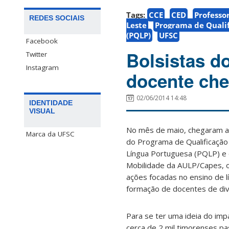
Tags:
CCE
CED
Professo
REDES SOCIAIS
Leste
Programa de Qualif
(PQLP)
UFSC
Facebook
Bolsistas d
Twitter
Instagram
docente ch
02/06/2014 14:48
IDENTIDADE
VISUAL
No mês de maio, chegaram a
Marca da UFSC
do Programa de Qualificação
Língua Portuguesa (PQLP) e 
Mobilidade da AULP/Capes, o
ações focadas no ensino de l
formação de docentes de dive
Para se ter uma ideia do im
cerca de 2 mil timorenses p