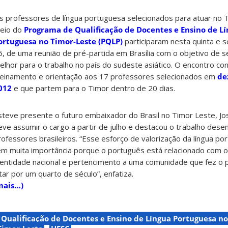
s professores de língua portuguesa selecionados para atuar no 
eio do
Programa de Qualificação de Docentes e Ensino de L
ortuguesa no Timor-Leste (PQLP)
participaram nesta quinta e s
5, de uma reunião de pré-partida em Brasília com o objetivo de 
elhor para o trabalho no país do sudeste asiático. O encontro c
reinamento e orientação aos 17 professores selecionados em
de
012
e que partem para o Timor dentro de 20 dias.
steve presente o futuro embaixador do Brasil no Timor Leste, Jo
eve assumir o cargo a partir de julho e destacou o trabalho de
rofessores brasileiros. “Esse esforço de valorização da língua p
em muita importância porque o português está relacionado com 
dentidade nacional e pertencimento a uma comunidade que fez o 
utar por um quarto de século”, enfatiza.
mais…)
Qualificação de Docentes e Ensino de Língua Portuguesa no