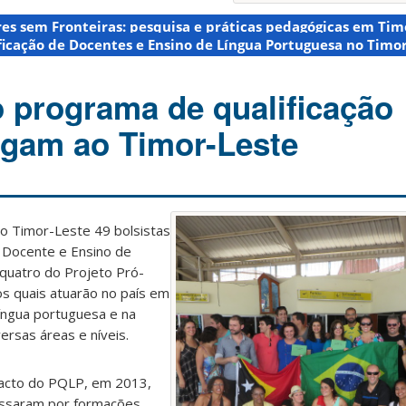
res sem Fronteiras: pesquisa e práticas pedagógicas em Tim
icação de Docentes e Ensino de Língua Portuguesa no Timor
o programa de qualificação
egam ao Timor-Leste
o Timor-Leste 49 bolsistas
 Docente e Ensino de
quatro do Projeto Pró-
s quais atuarão no país em
íngua portuguesa e na
rsas áreas e níveis.
pacto do PQLP, em 2013,
assaram por formações