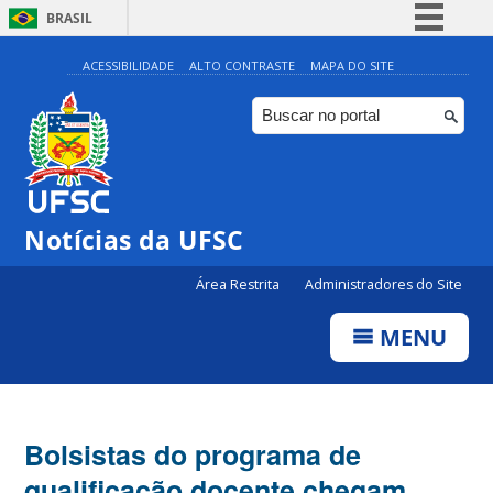
BRASIL
Simplifique!
ACESSIBILIDADE
ALTO CONTRASTE
MAPA DO SITE
Comunica BR
Participe
Acesso à informação
Legislação
Notícias da UFSC
Canais
Área Restrita
Administradores do Site
MENU
Bolsistas do programa de
qualificação docente chegam