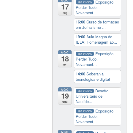
AGO
Exposição:
dia inteiro
17
Perder Tudo.
Novament...
seg
16:00
Curso de formação
em Jornalismo ...
19:00
Aula Magna do
IELA: Homenagem ao...
AGO
Exposição:
dia inteiro
18
Perder Tudo.
Novament...
ter
14:00
Soberania
tecnológica e digital
AGO
Desafio
dia inteiro
19
Universitário de
Nautide...
qua
Exposição:
dia inteiro
Perder Tudo.
Novament...
AGO