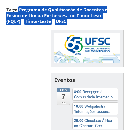
Tags:
Programa de Qualificação de Docentes e
Ensino de Língua Portuguesa no Timor-Leste
(PQLP)
Timor-Leste
UFSC
Eventos
AGO
8:00
Recepção à
7
Comunidade Internacio...
sex
10:00
Webpalestra:
‘Informações essenc...
20:00
Cineclube África
no Cinema: ‘Coc...