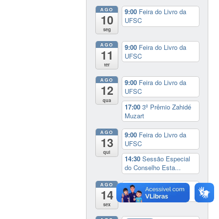
AGO
9:00
Feira do Livro da
10
UFSC
seg
AGO
9:00
Feira do Livro da
11
UFSC
ter
AGO
9:00
Feira do Livro da
12
UFSC
qua
17:00
3º Prêmio Zahidé
Muzart
AGO
9:00
Feira do Livro da
13
UFSC
qui
14:30
Sessão Especial
do Conselho Esta...
AGO
14:00
Lançamento da
14
cinebiografia de D...
sex